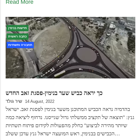
Read More
חדשות בנימין
כתבה ראשית
תחבורה ותשתיות
כך יראה כביש שער בנימין-פסגת זאב החדש
שיר גולד
14 August, 2022
בהדמיה נראה הכביש המתוכנן משער בנימין לפסגת זאב. ישראל
גנץ: "תוצאה של תקציב ממשלתי גדול שגייסנו. נדחוף ליציאה כמה
שיותר מהירה לביצוע" כחלק מהפעולות לקידום פיתוח תשתיות
הכבישים בבנימין, ראש המועצה ישראל גנץ עדכן ששלב…