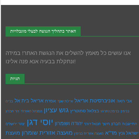
האתר בתהליך הנגשה לבעלי מוגבלויות
אנו עושים כל מאמץ להשלים את הנגשת האתר! במידה
ונתקלת בבעיה אנא פנה אלינו!
תגיות
אוניברסיטת אריאל
בית אל
אריאל
אפרת
אבי רואה
איילת שקד
בנייה
גוש עציון
בצלאל סמוטריץ
הר חברון
בנימין
בנימין נתניהו
המנהל האזרחי
יוסי דגן
יהודה ושומרון
חברון
חינוך
התיישבות
חננאל דורני
יצהר
ירושלים
מועצה אזורית שומרון
מד"א
מועצת
ישראל גנץ
מועצה אזורית בנימין