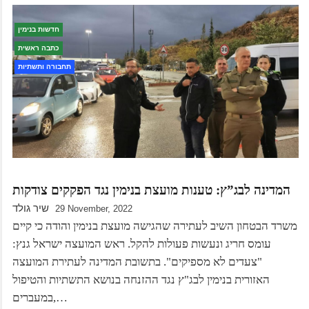
חדשות בנימין
כתבה ראשית
תחבורה ותשתיות
המדינה לבג”ץ: טענות מועצת בנימין נגד הפקקים צודקות
שיר גולד
29 November, 2022
משרד הבטחון השיב לעתירה שהגישה מועצת בנימין והודה כי קיים
עומס חריג ונעשות פעולות להקל. ראש המועצה ישראל גנץ:
"צעדים לא מספיקים". בתשובת המדינה לעתירת המועצה
האזורית בנימין לבג"ץ נגד ההזנחה בנושא התשתיות והטיפול
במעברים,…