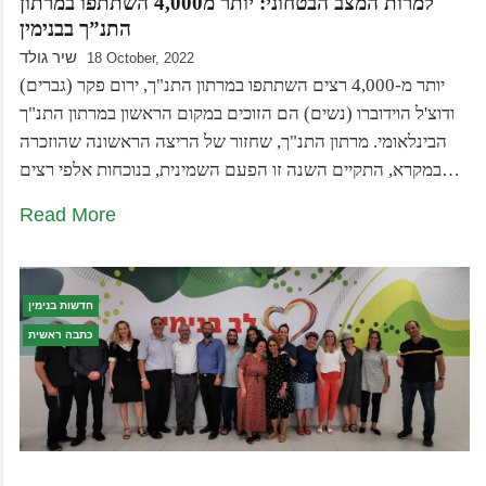
למרות המצב הבטחוני: יותר מ4,000 השתתפו במרתון
התנ”ך בבנימין
שיר גולד
18 October, 2022
יותר מ-4,000 רצים השתתפו במרתון התנ"ך, ירום פקר (גברים)
ודוצ'ל הוידוברו (נשים) הם הזוכים במקום הראשון במרתון התנ"ך
הבינלאומי. מרתון התנ"ך, שחזור של הריצה הראשונה שהוזכרה
במקרא, התקיים השנה זו הפעם השמינית, בנוכחות אלפי רצים…
Read More
חדשות בנימין
כתבה ראשית