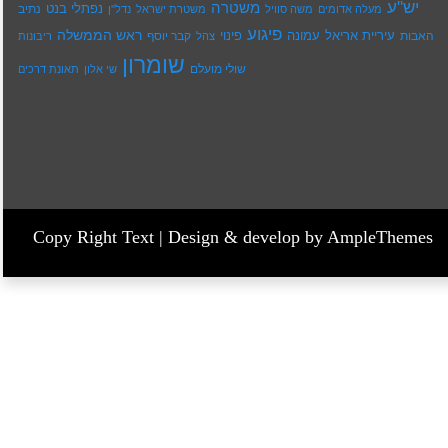
יש''ע
משטרה
נפתלי בנט
נתיב
מעלה אדומים
משה סוויל
משטרת ישראל
נדל''ן
פיגוע
ראש הממשלה
עיריית אריאל
האבות
עמונה
פינוי
קבר יוסף
צהל
ריבונות
שומרון
שולי מועלם
שי אלון
תאונת דרכים
Copy Right Text |
Design & develop by AmpleThemes