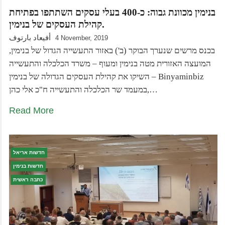
בנימין מכוונת גבוה: כ-400 בעלי עסקים השתתפו בפתיחת
קהילת העסקים של בנימין.
أفيعاد بارتوف
4 November, 2019
בכנס מרשים שנערך הבוקר (ב') באזור התעשייה הגדול של בנימין,
המועצה האזורית מטה בנימין ומעוף – משרד הכלכלה והתעשייה
השיקו את קהילת העסקים הגדולה של בנימין – Binyaminbiz
במעמד שר הכלכלה והתעשייה ח"כ אלי כהן,…
Read More
חדשות אריאל
חדשות בנימין
כתבה ראשית