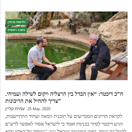
חדשות בנימין
כתבה ראשית
ח”כ דיכטר: “אין הבדל בין הרצליה ויקום לשילה ועמיחי.
צריך להחיל את הריבונות”
עמית קליין
25 May, 2020
לקראת הדיונים המכריעים על תוכנית המאה ועתיד ההתיישבות,
הגיע דיכטר לסיור בבנימין ואמר כי לישראל אסור לאפשר לרש"פ
להטל בה שנית. ראש המועצה ישראל גנץ: "נשמור על הארץ והיא