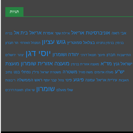
תגיות
אוניברסיטת אריאל
בית אל
אריאל
אפרת
אבי רואה
איילת שקד
בנייה
גוש עציון
בצלאל סמוטריץ
הר חברון
בנימין
בנימין נתניהו
המנהל האזרחי
יוסי דגן
יהודה ושומרון
חברון
חינוך
התיישבות
חננאל דורני
יצהר
ירושלים
מועצה אזורית שומרון
מד"א
מועצת
ישראל גנץ
מועצה אזורית בנימין
יש''ע
משטרה
נפתלי בנט
נתיב
מעלה אדומים
משה סוויל
משטרת ישראל
נדל''ן
פיגוע
ראש הממשלה
עיריית אריאל
האבות
עמונה
פינוי
קבר יוסף
צהל
ריבונות
שומרון
שולי מועלם
שי אלון
תאונת דרכים