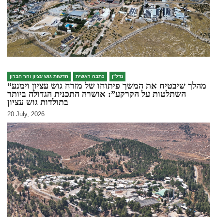
נדל''ן
כתבה ראשית
חדשות גוש עציון והר חברון
“מהלך שיבטיח את המשך פיתוחו של מזרח גוש עציון וימנע
השתלטות על הקרקע”: אושרה התכנית הגדולה ביותר
בתולדות גוש עציון
20 July, 2026