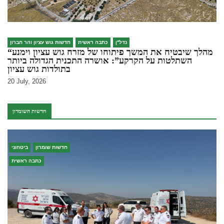
נדל''ן
כתבה ראשית
חדשות גוש עציון והר חברון
“מהלך שיבטיח את המשך פיתוחו של מזרח גוש עציון וימנע
השתלטות על הקרקע”: אושרה התכנית הגדולה ביותר
בתולדות גוש עציון
20 July, 2026
חדשות השומרון
חדשות שומרון
ביטחוני
כתבה ראשית