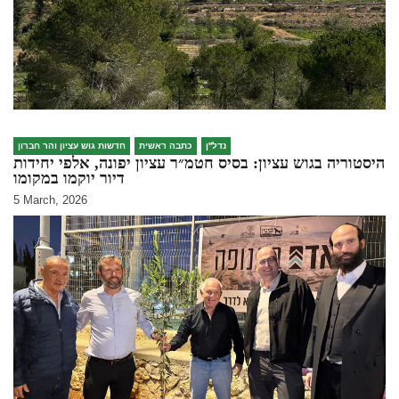
נדל''ן
כתבה ראשית
חדשות גוש עציון והר חברון
היסטוריה בגוש עציון: בסיס חטמ״ר עציון יפונה, אלפי יחידות
דיור יוקמו במקומו
5 March, 2026