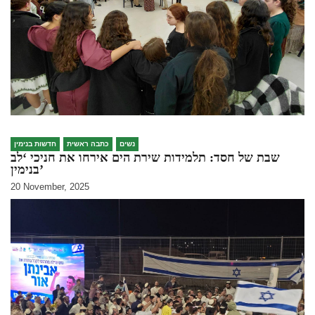
נשים
כתבה ראשית
חדשות בנימין
שבת של חסד: תלמידות שירת הים אירחו את חניכי ‘לב
בנימין’
20 November, 2025