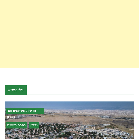
נדל"ן ביו"ש
חדשות גוש עציון והר
חברון
נדל''ן
כתבה ראשית