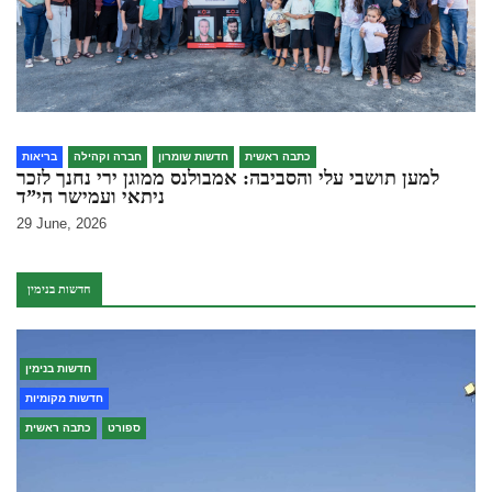
כתבה ראשית
חדשות שומרון
חברה וקהילה
בריאות
למען תושבי עלי והסביבה: אמבולנס ממוגן ירי נחנך לזכר
ניתאי ועמישר הי”ד
29 June, 2026
חדשות בנימין
חדשות בנימין
חדשות מקומיות
ספורט
כתבה ראשית