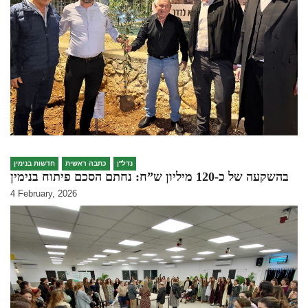
נדל''ן
כתבה ראשית
חדשות בנימין
בהשקעה של כ-120 מיליון ש”ח: נחתם הסכם פיתוח בנימין
4 February, 2026