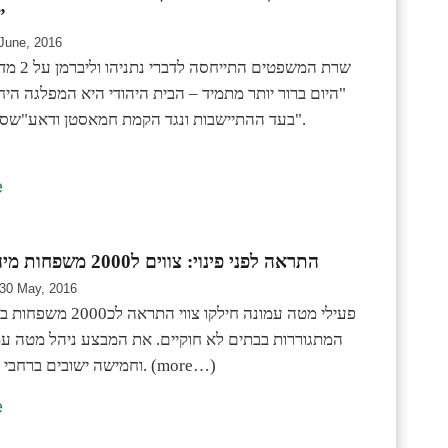
דאע”שס
June, 2016
שרת המשפטים 
"היום ברור יותר מתמיד – הבית היהודי היא המפלגה הי
בעד ההתיישבות ונגד הקמת חמאסטן ודאע"שסטן צ
e
התראה לפני פינוי: צווים ל2000 משפחות מיהודה ושמרון
30 May, 2016
פעילי מטה עמונה חילקו צווי ה
המתגוררות בבתים לא חוקיים. את המבצע ניהל מטה ע
וחמישה ישובים ברחבי יהודה ושומרון. (more…)
e