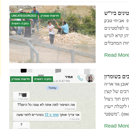
ינים ביו”ש
חדשות שומרון
UNCATEGORIZED
אביחי טבק
9
כתבה ראשית
ו לפלסטינים
דהן קרא לגרש
Read Mor
בים בשומרון
כתבה ראשית
חדשות שומרון
אובן גור אריה
רבים של קצין
ים תוך ניצול
 לקבלת ייעוץ
(more…)
Read Mor