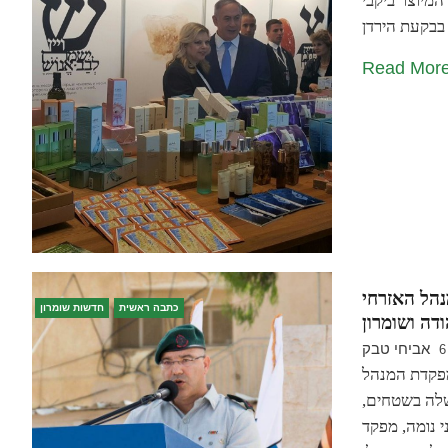
מיוצר ביקבי
Read Mor
נהל האזרחי
כתבה ראשית
חדשות שומרון
ודה ושומרון
אביחי טבק
6
פקדת המנהל
לה בשטחים,
י נומה, מפקד