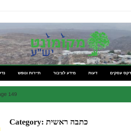
מקומון
דקס עסקים
דעות
מידע לציבור
תיירות ונופש
נדל
age 149
כתבה ראשית
Category: