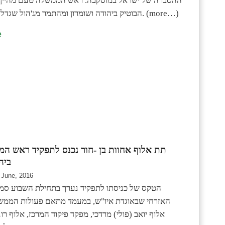
ההסברה של ישראל במוסקבה. ראש הממשלה טעם מהיין ה
הבוטיק ביהודה ושומרון ומהתמר מג'הול שגדל בבקעת הירדן. (more…)
e
תת אלוף אחוות בן -חור נכנס לתפקיד ראש המ
ביה
 June, 2016
הטקס של כניסתו לתפקיד נערך בתחילת השבוע סמ
האזרחי שבאוגדת איו"ש, במעמד מתאם פעולות הממש
אלוף יואב (פולי) מרדכי, מפקד פיקוד המרכז, אלוף רונ