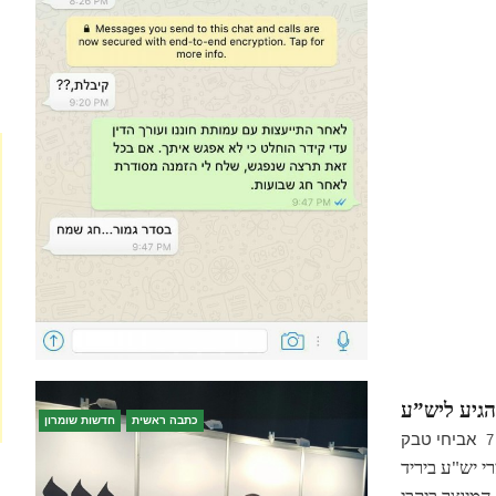
הגיע ליש”ע
כתבה ראשית
חדשות שומרון
אביחי טבק
7
י יש"ע ביריד