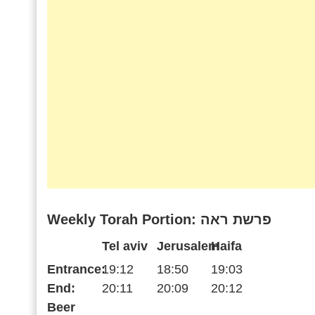
Weekly Torah Portion: פרשת ראה
Tel aviv
Jerusalem
Haifa
Entrance:
19:12
18:50
19:03
End:
20:11
20:09
20:12
Beer