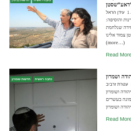
כתבה ראשית
חדשות בנימין
טן”
עידן הראל
1 
התייחסה לדברי נתניהו וליברמן על 2 מדינות והוסיפה:
חידה שנלחמת
מוד אלינו".
(more…)
Read Mor
כתבה ראשית
חדשות שומרון
עטרת זרביב
תראה לכ2000 משפחות ביהודה ושומרון
מונה בעשרים
Read Mor