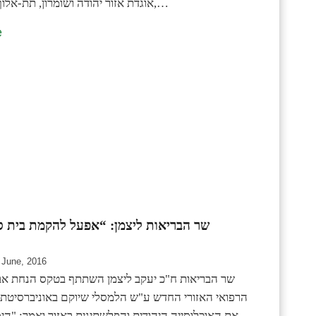
אוגדת אזור יהודה ושומרון, תת-אלוף ליאור כרמלי,…
e
שר הבריאות ליצמן: “אפעל להקמת בית ס
 June, 2016
שר הבריאות ח"כ יעקב ליצמן השתתף בטקס הנחת אבן
הרפואי האזורי החדש ע"ש הלמסלי שיוקם באוניברסיטת 
את האוכלוסייה היהודית והפלשתינית באזור ואמר: "הי