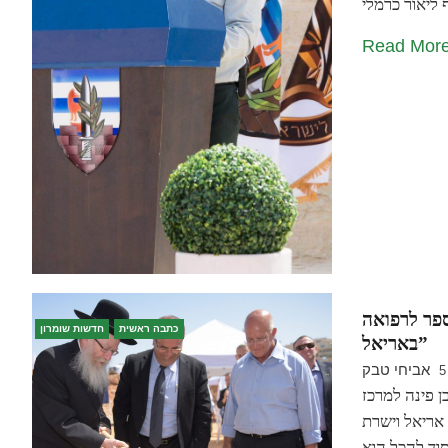
Read Mor
פר לרפואה
כתבה ראשית
חדשות שומרון
באריאל”
אביחי טבק
5
 פינה למרכז
אריאל וישרת
סוד להכל הוא