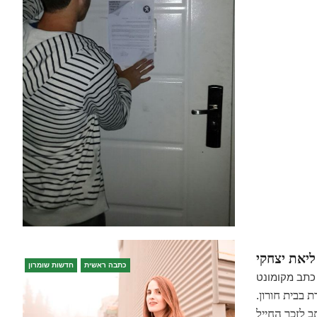
יאת יצחקי
כתבה ראשית
חדשות שומרון
כתב מקומונט
 בבית חורון.
תב לזכר החייל