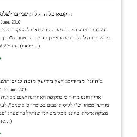
הוקפאו כל ההקלות שניתנו לפלסט
 June, 2016
בעקבות הפיגוע במתחם שרונה הוקפאו כל ההקלות שניתנ
ביו"ש ובעזה לרגל חודש הראמדן.סגן שר הביטחון, ח''כ בן 
את משפחות המחבלים. (more…)
e
ב’חוננו’ מזהירים: קצין מודיעין מנסה לגייס תוש
ר
9 June, 2016
ארגון חוננו מדווח כי בתקופה האחרונה ישנם ניסיונות 
מודיעין ממחוז ש"י לגייס תושבים בשומרון כ"סוכנים", לעית
מצוקה אישית. בחוננו ממליצים למי שנתקל בתופעה: "פנו
משפטי". 
e