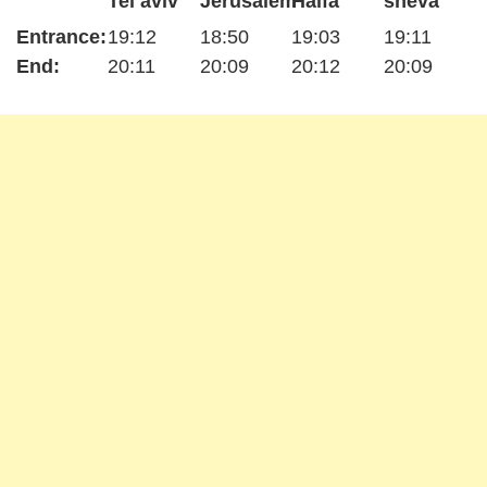
Tel aviv
Jerusalem
Haifa
sheva
Entrance:
19:12
18:50
19:03
19:11
End:
20:11
20:09
20:12
20:09