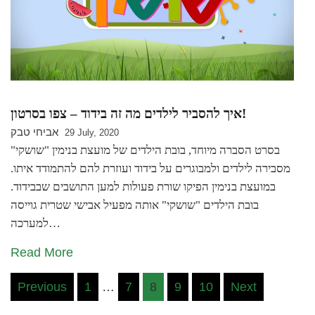
איך להסביר לילדים מה זה בידוד – צפו בסרטון!
אביחי טבק
29 July, 2020
בסרט הסברה מיוחד, בובת הילדים של מועצת בנימין "שושקי"
מסבירה לילדים ולמבוגרים על בידוד ועוזרת להם להתמודד איתו.
במועצת בנימין הפיקו שורת פעולות למען התושבים שבבידוד.
בובת הילדים "שושקי" אותה מפעיל אבישי שטרית גוייסה
למערכה…
Read More
Posts
Previous
1
…
7
8
9
10
Next
pagination