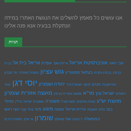
אנו עושים כל מאמץ להשלים את הנגשת האתר! במידה
ונתקלת בבעיה אנא פנה אלינו!
תגיות
אוניברסיטת אריאל
בית אל
אריאל
אפרת
אבי רואה
איילת שקד
בנייה
גוש עציון
בצלאל סמוטריץ
הר חברון
בנימין
בנימין נתניהו
המנהל האזרחי
יוסי דגן
יהודה ושומרון
חברון
חינוך
התיישבות
חננאל דורני
יצהר
מועצה אזורית שומרון
מד"א
ישראל גנץ
ירושלים
מועצה אזורית בנימין
מועצת יש''ע
משטרה
נפתלי
מעלה אדומים
משה סוויל
משטרת ישראל
נדל''ן
פיגוע
ראש
עיריית אריאל
בנט
נתיב האבות
עמונה
פינוי
קבר יוסף
צהל
שומרון
הממשלה
שולי מועלם
ריבונות
שי אלון
תאונת דרכים