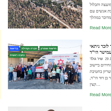
ועצה ותכלול
ות 3% מהדירות לטובת אנשים עם
Read Mor
 לזכר ניתאי
חדשות שומרון
חברה וקהילה
בריאות
עמישר הי”ד
כתבה ראשית
שיר גולד
29 
ירום ביישוב
שריון בחטיבת
בן דוד הי"ד,
קצין…
Read Mor