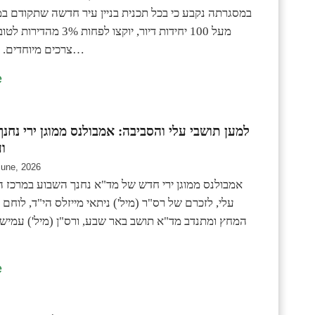
במסגרתה נקבע כי בכל תכנית בניין עיר חדשה שתקודם במ
מעל 100 יחידות דיור, יוקצו לפח
צרכים מיוחדים. מדובר במהלך…
e
למען תושבי עלי והסביבה: אמבולנס ממוגן ירי נחנך
ו
June, 2026
אמבולנס ממוגן ירי חדש של מד"א נחנך השבוע במרכז הח
עלי, לזכרם של רס"ר (מיל') ניתאי מייזלס הי"ד, לוחם 
המחץ ומתנדב מד"א תושב באר שבע, ורס"ן (מיל') עמישר 
e