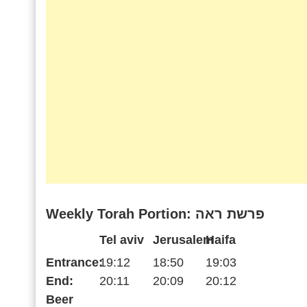
Weekly Torah Portion: פרשת ראה
Tel aviv
Jerusalem
Haifa
Entrance:
19:12
18:50
19:03
End:
20:11
20:09
20:12
Beer