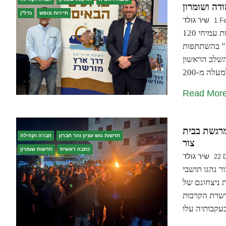
ודה ושומרון
תיירות ונופש
נדל''ן
שיר גולד
1 F
120 מיליון ש”ח לאתרי מורשת ביהודה ושומרון: שר המורשת עמיחי
ת” בהשתתפות
השלב הראשון
Read Mor
מרגשת בבית
חדשות גוש עציון והר חברון
חברה וקהילה
צור
כתבה ראשית
חדשות שומרון
שיר גולד
22 
 נהגו תושבי
ת ניצחונם של
רשרת הקרבות