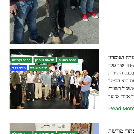
דה ושומרון
כתבה ראשית
חדשות שומרון
חברה וקהילה
שיר גולד
4 F
תיירות ונופש
מידע כללי
כנס התיירות IMTM בגני התערוכה הושק מיזם "ארץ התנ"ך", המאחד
ת היא הביטוי
אשכול רשויות
Read Mor
ושקעו באתרי מורשת
כתבה ראשית
חדשות שומרון
חברה וקהילה