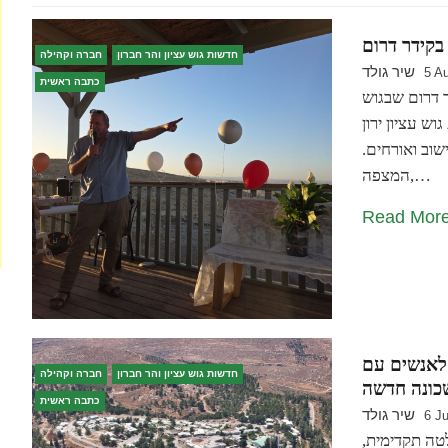
בקידר דרום
חדשות גוש עציון והר חברון
חברה וקהילה
שיר גולד
5 A
כתבה ראשית
 דרום שבגוש
ש עציון ירון
שוב ואורחים.
המצפה,…
Read Mor
 לאנשים עם
חדשות גוש עציון והר חברון
חברה וקהילה
שכונה חדשה
כתבה ראשית
שיר גולד
6 Ju
טה תקדימית,