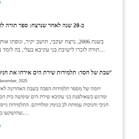
e
כ-20 שנה לאחר שנרצח: ספר תורה לזכרו של ד”ר דניאל יעקבי ז”ל הוכנס לישיבת בני עקיבא עלי
בשנת 2006, נרצח יעקבי, תושב יקיר, וגו
תורה לזכרו לישיבת בני עקיבא בעלי, בה לומד נכדו הקרוי על שמו, ובנו הרב יהונתן משמש כרב מחנך. מאות…
שבת של חסד: תלמידות שירת הים אירחו את חניכי ‘לב בנימין’
November, 2025
יוזמה של מספר תלמידות הפכה בשבת האחרונה לאיר
ומרגש כשאולפנת בני עקיבא שירת הים שימשה בית חם
חניכי וחניכות עמותת לב בנימין ומלוויהם. התלמידות גייס
שהושקעו באוכל מכל טוב,…
e