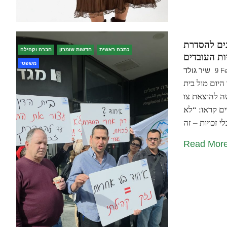
נים להסדרת
כתבה ראשית
חדשות שומרון
חברה וקהילה
יות העובדים
משפטי
שיר גולד
9 F
היום מול בית
שה להוצאת צו
ם קראו: “לא
Read Mor