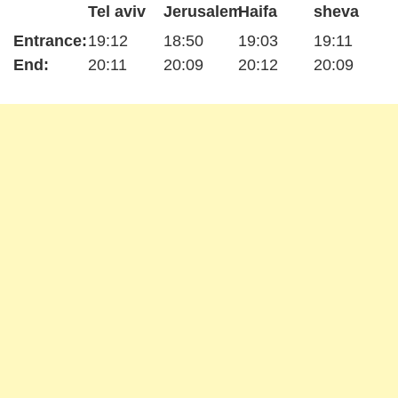
Tel aviv
Jerusalem
Haifa
sheva
Entrance:
19:12
18:50
19:03
19:11
End:
20:11
20:09
20:12
20:09