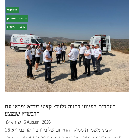
ביטחוני
חדשות שומרון
כתבה ראשית
בעקבות הפיגוע בחוות גלעד: קציני מד״א נפגשו עם
הרבש״ץ שנפצע
שיר גולד
6 August, 2026
15 קציני משמרת ממוקד החירום של מרחב ירקון במד״א
השתתפו השבוע בסיור מקצועי באזור השומרון, שנועד להעמיק