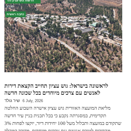
חדשות גוש עציון והר
חברון
כתבה ראשית
לראשונה בישראל: גוש עציון תחייב הקצאת דירות
לאנשים עם צרכים מיוחדים בכל שכונה חדשה
שיר גולד
6 July, 2026
מליאת המועצה האזורית גוש עציון אישרה השבוע החלטה
תקדימית, במסגרתה נקבע כי בכל תכנית בניין עיר חדשה
שתקודם במועצה ותכלול מעל 100 יחידות דיור, יוקצו לפחות 3%
מהדירות לטובת אנשים עם צרכים מיוחדים. מדובר במהלך…