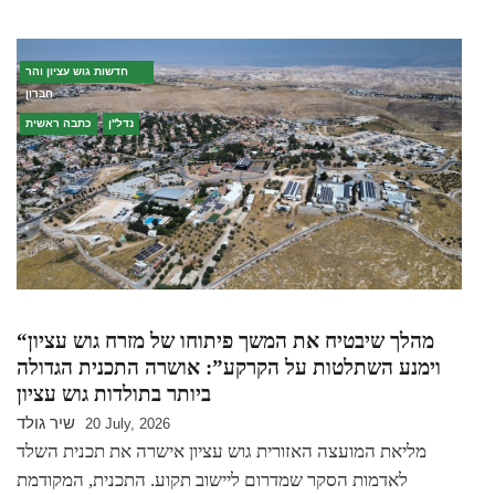
חדשות גוש עציון והר
חברון
נדל''ן
כתבה ראשית
“מהלך שיבטיח את המשך פיתוחו של מזרח גוש עציון
וימנע השתלטות על הקרקע”: אושרה התכנית הגדולה
ביותר בתולדות גוש עציון
שיר גולד
20 July, 2026
מליאת המועצה האזורית גוש עציון אישרה את תכנית השלד
לאדמות הסקר שמדרום ליישוב תקוע. התכנית, המקודמת