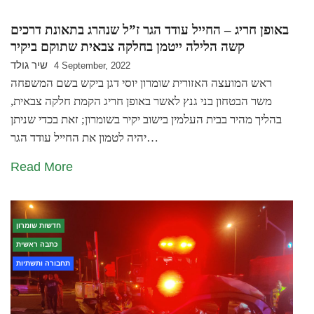
באופן חריג – החייל עודד הגר ז”ל שנהרג בתאונת דרכים
קשה הלילה ייטמן בחלקה צבאית שתוקם ביקיר
שיר גולד
4 September, 2022
ראש המועצה האזורית שומרון יוסי דגן ביקש בשם המשפחה
משר הבטחון בני גנץ לאשר באופן חריג הקמת חלקה צבאית,
בהליך מהיר בבית העלמין בישוב יקיר בשומרון; זאת בכדי שניתן
יהיה לטמון את החייל עודד הגר…
Read More
חדשות שומרון
כתבה ראשית
תחבורה ותשתיות