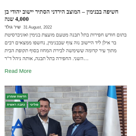
חשיפה בבנימין – המוצב הירדני הסתיר יישוב יהודי בן
4,000 שנה
שיר גולד
31 August, 2022
בתום חודש חפירות בתל תבנה מטעם מועצת בנימין ואוניברסיטת
בר אילן ליד היישוב נוה צוף שבבנימין, נחשפו ממצאים רבים
מתוך עיר קדומה ששימשה לבירת המחוז בסוף תקופת הבית
השני. החפירה בתל תבנה, אותה ניהל ד"ר…
Read More
חדשות שומרון
פוליטי
כתבה ראשית