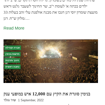
פתיחת שנת הלימודים בשומרון: גדילה חסרת תקדים. פי 2 יותר
ילדים בכתה א' לעומת י"ב, שר החינוך לשעבר גלנט וראש
מועצת שומרון יוסי דגן חנכו את מבנה אולפנת עלי זהב בעלות 33
מליון ש"ח. דגן:…
Read More
חברה וקהילה
חדשות בנימין
חינוך ותרבות
כתבה ראשית
בנימין סוגרת את הקיץ עם 12,000 איש במופעי ענק
שיר גולד
1 September, 2022