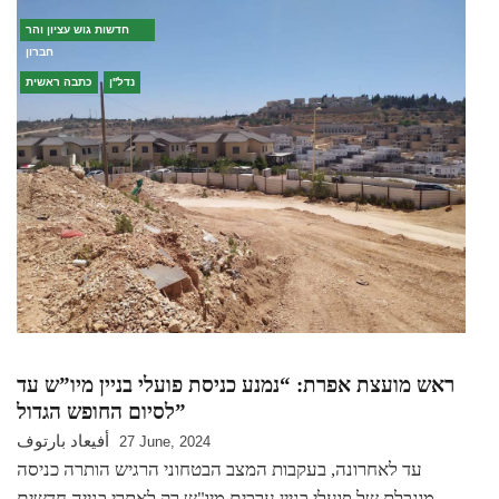
חדשות גוש עציון והר
חברון
נדל''ן
כתבה ראשית
ראש מועצת אפרת: “נמנע כניסת פועלי בניין מיו”ש עד
לסיום החופש הגדול”
أفيعاد بارتوف
27 June, 2024
עד לאחרונה, בעקבות המצב הבטחוני הרגיש הותרה כניסה
מוגבלת של פועלי בניין ערבים מיו"ש רק לאתרי בנייה חדשים