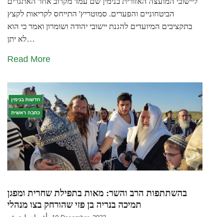
ליישובי המועצה האזורית בנימין שם עמד מקרוב אחר האתגרים
הביטחוניים והפערים. סמוטריץ' התייחס לקריאות לקצץ
בתקציבים המיועדים להגנת יישובי יהודה ושומרון ואמר כי הוא
לא יתן…
Read More
חדשות בנימין
כתבה ראשית
בהשתתפות הרב והשר: מאות בתפילת שחרית ומפגן
תמיכה בנריה בן פזי שהורחק בצו מנהלי