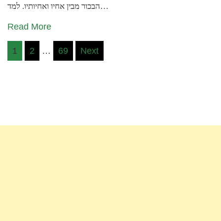
הבכור מבין אחיו ואחיותיו. למד…
Read More
Posts
1
2
…
69
Next
pagination