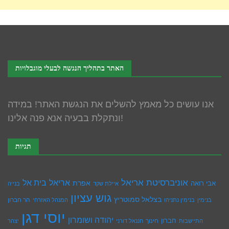
האתר בתהליך הנגשה לבעלי מוגבלויות
אנו עושים כל מאמץ להשלים את הנגשת האתר! במידה
ונתקלת בבעיה אנא פנה אלינו!
תגיות
אוניברסיטת אריאל
בית אל
אריאל
אפרת
אבי רואה
איילת שקד
בנייה
גוש עציון
בצלאל סמוטריץ
הר חברון
בנימין
בנימין נתניהו
המנהל האזרחי
יוסי דגן
יהודה ושומרון
חברון
חינוך
התיישבות
חננאל דורני
יצהר