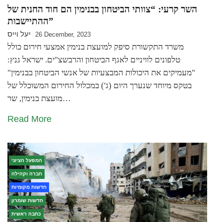
השר קרעי: “צוותי הביטחון בבנימין הם חוד החנית של
ההתיישבות”
יעל וייס
26 December, 2023
משרד התקשורת סיפק למועצת בנימין אמצעי חירום כולל
טלפונים לוויניים לאגף הביטחון והרבשצ"ים. ישראל גנץ:
"מעמיקים את היכולות המבצעיות של אנשי הביטחון בבנימין"
בטקס מיוחד שנערך היום (ג') במכלול החירום המשוכלל של
מועצת בנימין, שר…
Read More
המפעל הציוני
חברה וקהילה
חדשות מקומיות
חדשות שומרון
כתבה ראשית