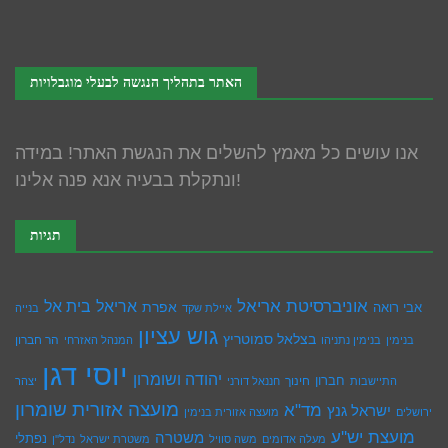
האתר בתהליך הנגשה לבעלי מוגבלויות
אנו עושים כל מאמץ להשלים את הנגשת האתר! במידה
ונתקלת בבעיה אנא פנה אלינו!
תגיות
אוניברסיטת אריאל
בית אל
אריאל
אפרת
אבי רואה
איילת שקד
בנייה
גוש עציון
בצלאל סמוטריץ
הר חברון
בנימין
בנימין נתניהו
המנהל האזרחי
יוסי דגן
יהודה ושומרון
חברון
חינוך
התיישבות
חננאל דורני
יצהר
מועצה אזורית שומרון
מד"א
ישראל גנץ
ירושלים
מועצה אזורית בנימין
מועצת יש''ע
משטרה
נפתלי
מעלה אדומים
משה סוויל
משטרת ישראל
נדל''ן