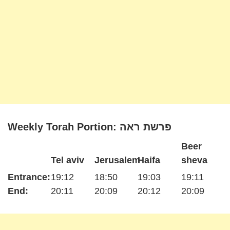
Weekly Torah Portion: פרשת ראה
Beer
Tel aviv
Jerusalem
Haifa
sheva
Entrance:
19:12
18:50
19:03
19:11
End:
20:11
20:09
20:12
20:09