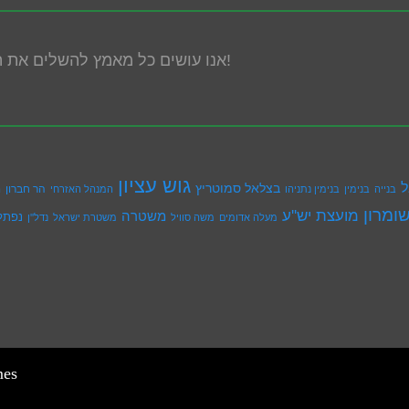
אנו עושים כל מאמץ להשלים את הנגשת האתר! במידה ונתקלת בבעיה אנא פנה אלינו!
גוש עציון
ל
בצלאל סמוטריץ
הר חברון
בנייה
בנימין
בנימין נתניהו
המנהל האזרחי
ה
ומרון
מועצת יש''ע
משטרה
נפתל
מעלה אדומים
משה סוויל
משטרת ישראל
נדל''ן
mes