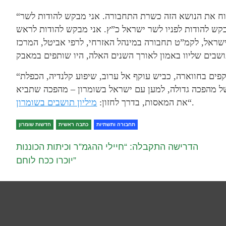
“אני מבקש להודות לשרה מירי רגב שדוחפת בכל הכוח את הנושא הזה כשרת התחבורה. אני מבקש להודות לשר
קש להודות לפניו לשר ישראל כ”ץ. אני מבקש להודות לראש
ראל, לקמ”ט תחבורה במינהל האזרחי, לרפי אביטל, המרכז
“כביש עוקף לובן, שהוא חלק מהמהפכה הכבישים העוקפים בחווארה, כביש עוקף אל ערוב, שיפוע קלנדיה, הכפלת
 של מהפכה גדולה, למען עם ישראל בשומרון – מהפכה שתביא
“.
את המאסות, בדרך לחזון:
מיליון תושבים בשומרון
תחבורה ותשתיות
כתבה ראשית
חדשות שומרון
הדרישה התקבלה: “חיילי ההגמ”ר וכיתות הכוננות
יוכרו ככח לוחם”