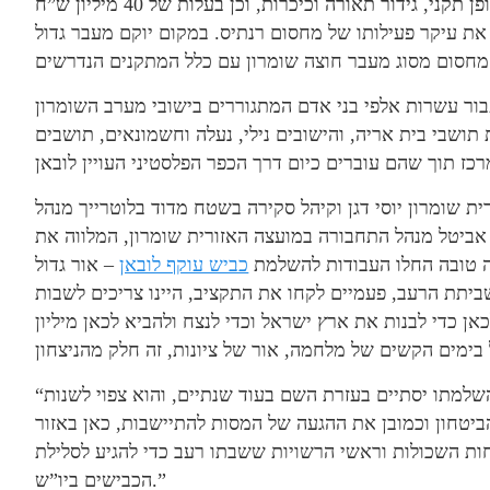
אספלט בשאר הכביש – כך שכל תוואי הכביש ייסלל באופן תקני, גידור תאורה וכיכרות, וכן בעלות של 40 מיליון ש”ח
את עיקר פעילותו של מחסום רנתיס. במקום יוקם מעבר גדול
ור עשרות אלפי בני אדם המתגוררים בישובי מערב השומרון
 תושבי בית אריה, והישובים נילי, נעלה וחשמונאים, תושבים
 שומרון יוסי דגן וקיהל סקירה בשטח מדוד בלוטרייך מנהל
אביטל מנהל התחבורה במועצה האזורית שומרון, המלווה את
עה טובה החלו העבודות להשלמת
כביש עוקף לובאן
– אור גדול
יתת הרעב, פעמיים לקחו את התקציב, היינו צריכים לשבות
אן כדי לבנות את ארץ ישראל וכדי לנצח ולהביא לכאן מיליון
“הכביש החדש שאנחנו מתחילים כרגע את העבודות להשלמתו יסתיים בעזרת השם בעוד שנתיים, והוא צפוי לשנות
ביטחון וכמובן את ההגעה של המסות להתיישבות, כאן באזור
ות השכולות וראשי הרשויות ששבתו רעב כדי להגיע לסלילת
הכבישים ביו”ש.”