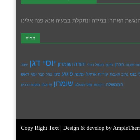
תגיות
יוסי דגן
יהודה ושומרון
חברון
חינוך
תיישבות
חננאל דורני
יצהר
פיגוע
ראש
עיריית אריאל
י בנט
נתיב האבות
עמונה
פינוי
קבר יוסף
צהל
שומרון
הממשלה
שולי מועלם
ריבונות
שי אלון
תאונת דרכים
Copy Right Text |
Design & develop by AmpleThe