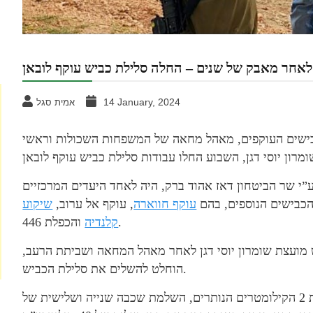
לאחר מאבק של שנים – החלה סלילת כביש עוקף לובאן
14 January, 2024
אמית סגל
שים העוקפים, מאהל מחאה של המשפחות השכולות וראשי
ר ב־2006 ונבלמה באמצע ע”י שר הביטחון דאז אהוד ברק, היה לאחד היעדים המרכזיים
כבישים הנוספים, בהם
עוקף חווארה
, עוקף אל ערוב,
שיקוע
והכפלת 446.
קלנדיה
 מועצת שומרון יוסי דגן לאחר מאהל המחאה ושביתת הרעב,
הוחלט להשלים את סלילת הכביש.
העבודה בעלות 120 מיליון ש”ח תכלול פיתוח וסלילת 2 הקילומטרים הנותרים, השלמת שכבה שנייה ושלישית של