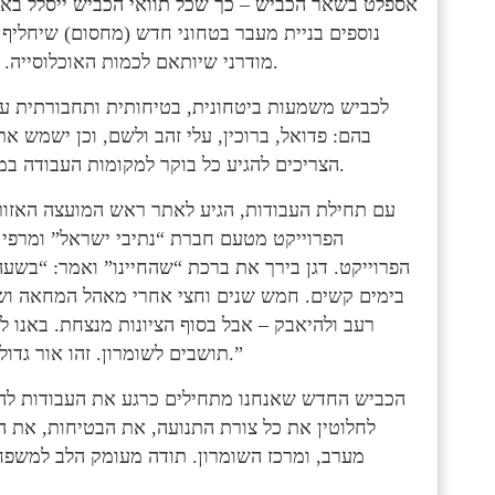
נוספים בניית מעבר בטחוני חדש (מחסום) שיחליף 
מודרני שיותאם לכמות האוכלוסייה. מחסום מסוג מעבר חוצה שומרון עם כלל המתקנים הנדרשים.
לכביש משמעות ביטחונית, בטיחותית ותחבורתית עב
בהם: פדואל, ברוכין, עלי זהב ולשם, וכן ישמש את
הצריכים להגיע כל בוקר למקומות העבודה במרכז תוך שהם עוברים כיום דרך הכפר הפלסטיני העויין לובאן.
עם תחילת העבודות, הגיע לאתר ראש המועצה האזורית
הפרוייקט מטעם חברת “נתיבי ישראל” ומרפי 
הפרוייקט. דגן בירך את ברכת “שהחיינו” ואמר: “בש
בימים קשים. חמש שנים וחצי אחרי מאהל המחאה ושב
רעב ולהיאבק – אבל בסוף הציונות מנצחת. באנו לכ
תושבים לשומרון. זהו אור גדול בימים הקשים של מלחמה, אור של ציונות, זה חלק מהניצחון.”
לחלוטין את כל צורת התנועה, את הבטיחות, את ה
מערב, ומרכז השומרון. תודה מעומק הלב למשפח