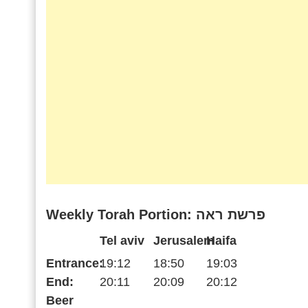
Weekly Torah Portion: פרשת ראה
Tel aviv
Jerusalem
Haifa
Entrance:
19:12
18:50
19:03
End:
20:11
20:09
20:12
Beer