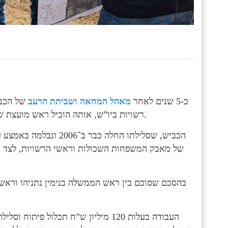
כ-5 שנים לאחר
מאהל המחאה ושביתת הרעב
של הכבי
רשויות ביו”ש, אותה הוביל ראש מועצת שומרון יוסי דגן, השבוע החלו עבודות סלילת כביש עוקף לובאן.
הכביש, שסלילתו החלה כב
של מאבק המשפחות השכולות וראשי הרשויות, לצד ה
בהסכם שסוכם בין ראש הממשלה בנימין נתניהו וראש