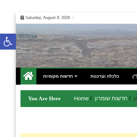
Skip
Saturday, August 8, 2026
to
content
Open toolbar
 אינטרנטי לתושבי השומרון בנימין גוש עציון והר חברון
מקומונט הישובים ביו"ש
”ן
כלכלה וצרכנות
חדשות מקומיות
ן
חדשות שומרון
Home
You Are Here