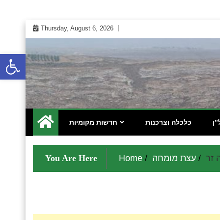
Skip
Thursday, August 6, 2026
to
content
Open toolbar
 אינטרנטי לתושבי השומרון בנימין גוש עציון והר חברון
מקומונט הישובים ביו"ש
”ן
כלכלה וצרכנות
חדשות מקומיות
 זר
עצת מומחה
Home
You Are Here