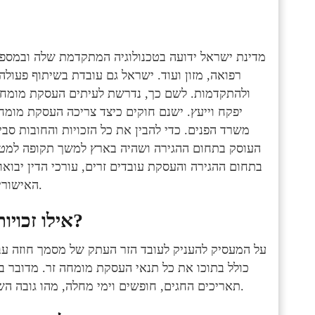
מדינת ישראל ידועה בטכנולוגיה המתקדמת שלה ובמספר
רפואה, מזון ועוד. ישראל גם עובדת בשיתוף פעול
ולהתקדמות. לשם כך, נדרשת לעיתים העסקת מומחה
יפקח וייעץ. ישנם חוקים כיצד צריכה העסקת מומח
משרד הפנים. כדי להבין את כל הזכויות והחובות סב
העוסק בתחום ההגירה ושהיה בארץ למשך תקופה למטרת עב
בתחום ההגירה והעסקת עובדים זרים, עורכי הדין יבואו
האישורים הנדרשים, ובמידת הצורך ישמחו לייצג אתכם מול הרשויות.
אילו זכויות חשוב להכיר בנושא העסקת מומחה זר?
על המעסיק להעניק לעובד הזר העתק של מסמך חוזה עב
כולל בתוכו את כל תנאי העסקת מומחה זר. מדובר בת
תאריכים החגים, חופשים וימי מחלה, מהו גובה השכר, היכן העובד יגור כמו גם את כל המידע על ביטוחי החובה.