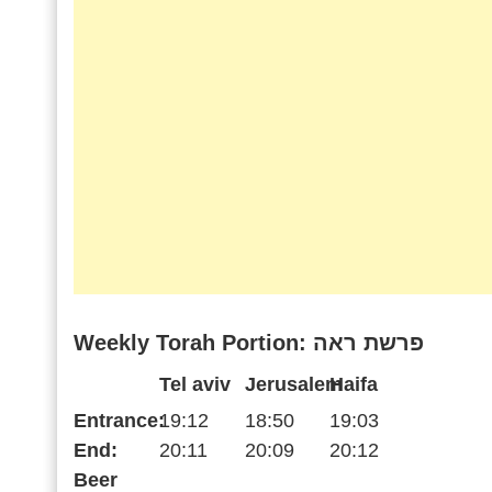
Weekly Torah Portion: פרשת ראה
Tel aviv
Jerusalem
Haifa
Entrance:
19:12
18:50
19:03
End:
20:11
20:09
20:12
Beer