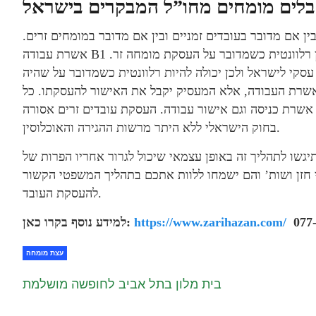
טרות, בין אם מדובר בעובדים זמניים ובין אם מדובר במומחים זרים.
אשרת עבודה B1 היא אשרה המאפשרת העסקה זמנית בישראל ולכן רלוונטית כשמדובר על העסקת מומחה זר.
ייר או עסקי לישראל ולכן יכולה להיות רלוונטית כשמדובר על שהיה
 אשרת העבודה, אלא המעסיק יקבל את האישור להעסקתו. כל
ם אשרת כניסה וגם אישור עבודה. העסקת עובדים זרים אסורה
בחוק הישראלי ללא היתר מרשות ההגירה והאוכלוסין.
שו לתהליך זה באופן עצמאי שיכול לגרור אחריו הפרות של
י חזן ושות’ והם ישמחו ללוות אתכם בתהליך המשפטי הקשור
להעסקת העובד.
077
https://www.zarihazan.com/
למידע נוסף בקרו כאן:
עצת מומחה
בית מלון בתל אביב לחופשה מושלמת