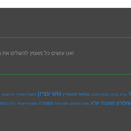
אנו עושים כל מאמץ להשלים את הנגשת האתר! במידה ונתקלת בבעיה אנא פנה אלינו!
גוש עציון
ל
בצלאל סמוטריץ
הר חברון
בנייה
בנימין
בנימין נתניהו
המנהל האזרחי
ה
ומרון
מועצת יש''ע
משטרה
נפתל
מעלה אדומים
משה סוויל
משטרת ישראל
נדל''ן