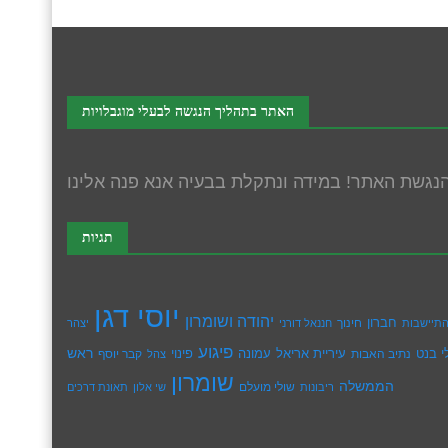
האתר בתהליך הנגשה לבעלי מוגבלויות
תגיות
יוסי דגן
יהודה ושומרון
חברון
חינוך
תיישבות
חננאל דורני
יצהר
פיגוע
ראש
עיריית אריאל
י בנט
נתיב האבות
עמונה
פינוי
קבר יוסף
צהל
שומרון
הממשלה
שולי מועלם
ריבונות
שי אלון
תאונת דרכים