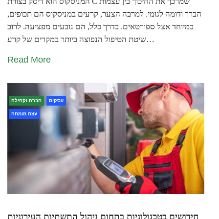
המניסקוס הוא דיסק בצורת C שמרכך את החיכוך בין עצמות
הברך ודומה לגומי. למרבה הצער, קרעים במניסקוס הם תכופים,
במיוחד אצל ספורטאים. בדרך כלל, הם נובעים מפציעה. לרוב
שיטת הטיפול הנפוצה ביותר במקרים של קרע…
Read More
עסקים
חברה וקהילה
עצת מומחה
חידושים בטכנולוגיות בתחום ניהול התשתיות העירוניות