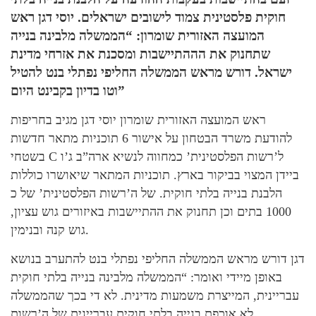
חוקית פלסטינית צמוד לישובים ישראלים. יוסי דגן ראש
המועצה האזורית שומרון: “הממשלה מלבינה בנייה
שתחנוק את הההתיישבות ומסכנת את אזרחי מדינת
ישראל. דורש מראש הממשלה החליפי נפתלי בנט להטיל
וטו בדיון בקבינט היום”
ראש המועצה האזורית שומרון יוסי דגן מגיב בחריפות
להודעת משרד הבטחון על אישור 6 תוכניות מתאר חדשות
בשטחי C ל’רשות הפלסטינית’ כמחווה לנשיא ארה”ב ג’ו
ביידן המצוי בביקור בארץ. תוכניות המתאר שיאושרו כוללות
הלבנת בנייה בלתי חוקית. של ה’רשות הפלסטינית’ של כ
1000 בתים וכן תחנוק את ההתיישבות באיזורים גוש עציון,
גוש קנה ובנימין.
דגן דורש מראש הממשלה החליפי נפתלי בנט להתערב בנושא
באופן מיידי ואומר: “הממשלה מלבינה בנייה בלתי חוקית
עבריינית, המייצרת משמעות מדינית. לא די בכך שהממשלה
לא אוכפת בנייה בלתי חוקית עבריינית של ה’רשות