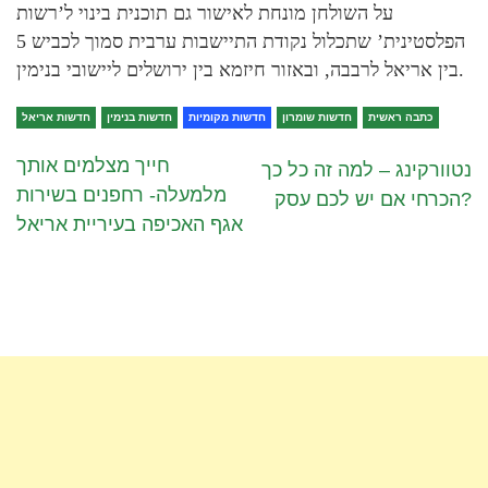
על השולחן מונחת לאישור גם תוכנית בינוי ל’רשות
הפלסטינית’ שתכלול נקודת התיישבות ערבית סמוך לכביש 5
בין אריאל לרבבה, ובאזור חיזמא בין ירושלים ליישובי בנימין.
כתבה ראשית
חדשות שומרון
חדשות מקומיות
חדשות בנימין
חדשות אריאל
חייך מצלמים אותך
נטוורקינג – למה זה כל כך
מלמעלה- רחפנים בשירות
הכרחי אם יש לכם עסק?
אגף האכיפה בעיריית אריאל