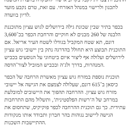
לתכנון ולרישוי במנהל האזרחי. עם זאת, טרם נקבע מועד
לדיון בוועדה.
בכפר בתיר שבין שכונת גילה בירושלים לגוש עציון מתוכננת
הלבנה של 260 מבנים לא חוקיים והרחבת הכפר בכ־3,600
דונם, תא שטח המקביל בגודלו לשטח העיר אריאל. אם
התוכנית תבוצע היא תחולל בהדרגה נתק בין יישובי גוש עציון
לירושלים ועלולה אף ליצור איום ביטחוני על הנוסעים בכביש
המנהרות, בדרך ולג’ה ובכביש המוביל לצור־הדסה.
תוכנית נוספת במזרח גוש עציון מאשרת הרחבה של הכפר
כיסאן ב־615 דונם, שעלולה לצמצם את הגישה אל יישובי
מזרח גוש עציון. ההרחבה תהפוך את היישובים למובלעת
במרחב של ה’רשות הפלסטינית’, ותשלול מהם התרחבות
עתידית. כך גם תוכנית ההרחבה לכפר פוקיקיס, שתחסום את
הגישה ליישוב נגוהות בהר חברון ותבודד אותו מנקודות
ההתיישבות השכנות.