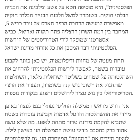
הפלסטינית”, היא מוסיפה חטא על פשע ומלבינה את הבנייה
הבלתי חוקית. בשומרון למשל הלבנת הבנייה הבלתי חוקית
מאפשרת למעשה הרחבת הכפר חארס אל עבר כביש 5,
המחבר בין רמת השרון הרצליה פתח תקווה ואריאל. כביש
אסטרטגי שמופקר לידי הטרוריסטים של ה’רשות
הפלסטינית’ דבר המסכן את כל אזרחי מדינת ישראל.
תחת מעטה של מחוות ודיפלומטיה, יש כאן כוונה לקבוע
עובדות בשטח, לאפשר ל’רשות הפלסטינית’ להרחיב את
השתלטותה על שטחים בשליטה ישראלית מלאה, השתלטות
שתחנוק את יישובי גוש קנה בשומרון, תעצור את הרצף
הטריטוריאלי בין גוש עציון לירושלים ותפגע בנקודות נוספות.
אני דורש מראש הממשלה החליפי נפתלי בנט לעצור באופן
מיידי את ההשתלטות הזו על אדמות וקביעת עובדות בשטח
שתביא להקמת מדינת טרור מתחת לאפנו. מה שלא עשה
אהוד ברק בהסכם מדיני עושה הממשלה הזו באישון לילה.
לעצור מיידית את “המחווה” המיותרת הזו. גם לדיפלומטיה