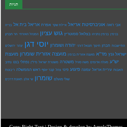
תגיות
אוניברסיטת אריאל
בית אל
אריאל
אפרת
אבי רואה
איילת שקד
בנייה
גוש עציון
בצלאל סמוטריץ
הר חברון
בנימין
בנימין נתניהו
המנהל האזרחי
יוסי דגן
יהודה ושומרון
חברון
חינוך
התיישבות
חננאל דורני
יצהר
ירושלים
מועצה אזורית שומרון
מד"א
מועצת
ישראל גנץ
מועצה אזורית בנימין
יש''ע
משטרה
נפתלי בנט
נתיב
מעלה אדומים
משה סוויל
משטרת ישראל
נדל''ן
פיגוע
ראש הממשלה
עיריית אריאל
האבות
עמונה
פינוי
קבר יוסף
צהל
ריבונות
שומרון
שולי מועלם
שי אלון
תאונת דרכים
Copy Right Text |
Design & develop by AmpleThemes