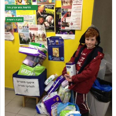
חדשות גוש עציון והר
חברון
כתבה ראשית