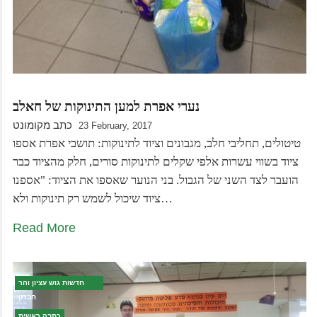
נערי אפרת למען התינוקות של חאלב
כתב מקומונט
23 February, 2017
טיטולים, תחליבי חלב, מגבונים וציוד לתינוקות: תושבי אפרת אספו
ציוד בשווי עשרות אלפי שקלים לתינוקות סורים, חלק מהציוד כבר
הועבר לצד השני של הגבול. בני הנוער שאספו את הציוד: "אספנו
ציוד שיכול לשמש רק תינוקות ולא…
Read More
חדשות גוש עציון והר
חברון
כתבה ראשית