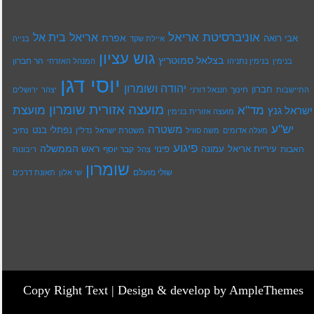
אוניברסיטת אריאל
בית אל
אריאל
אפרת
אבי רואה
איילת שקד
בנייה
גוש עציון
בצלאל סמוטריץ
הר חברון
בנימין
בנימין נתניהו
המנהל האזרחי
יוסי דגן
יהודה ושומרון
חברון
חינוך
התיישבות
חננאל דורני
יצהר
ירושלים
מועצה אזורית שומרון
מד"א
מועצת
ישראל גנץ
מועצה אזורית בנימין
יש''ע
משטרה
נפתלי בנט
נתיב
מעלה אדומים
משה סוויל
משטרת ישראל
נדל''ן
פיגוע
ראש הממשלה
עיריית אריאל
האבות
עמונה
פינוי
קבר יוסף
צהל
ריבונות
שומרון
שולי מועלם
שי אלון
תאונת דרכים
Copy Right Text |
Design & develop by AmpleThemes