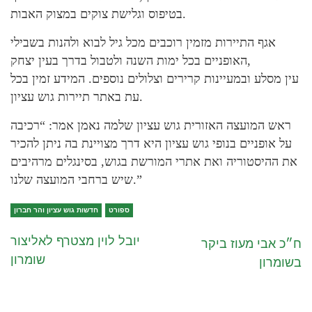
בטיפוס וגלישת צוקים במצוק האבות.
אגף התיירות מזמין רוכבים מכל גיל לבוא ולהנות בשבילי
האופניים בכל ימות השנה ולטבול בדרך בעין יצחק,
עין מסלע ובמעיינות קרירים וצלולים נוספים. המידע זמין בכל
עת באתר תיירות גוש עציון.
ראש המועצה האזורית גוש עציון שלמה נאמן אמר: “רכיבה
על אופניים בנופי גוש עציון היא דרך מצויינת בה ניתן להכיר
את ההיסטוריה ואת אתרי המורשת בגוש, בסינגלים מרהיבים
שיש ברחבי המועצה שלנו.”
ספורט
חדשות גוש עציון והר חברון
יובל לוין מצטרף לאליצור
ח״כ אבי מעוז ביקר
שומרון
בשומרון