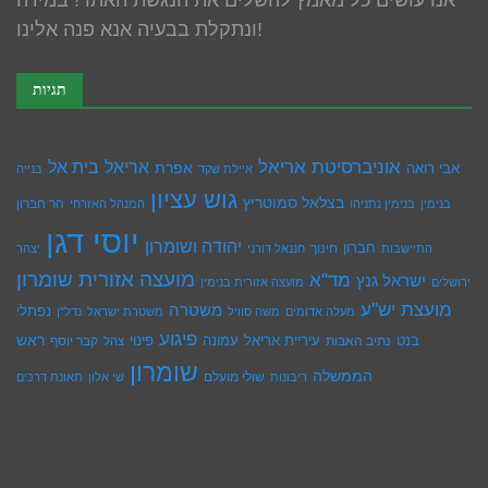
ונתקלת בבעיה אנא פנה אלינו!
תגיות
אוניברסיטת אריאל
בית אל
אריאל
אפרת
אבי רואה
איילת שקד
בנייה
גוש עציון
בצלאל סמוטריץ
הר חברון
בנימין
בנימין נתניהו
המנהל האזרחי
יוסי דגן
יהודה ושומרון
חברון
חינוך
התיישבות
חננאל דורני
יצהר
מועצה אזורית שומרון
מד"א
ישראל גנץ
ירושלים
מועצה אזורית בנימין
מועצת יש''ע
משטרה
נפתלי
מעלה אדומים
משה סוויל
משטרת ישראל
נדל''ן
פיגוע
ראש
עיריית אריאל
בנט
נתיב האבות
עמונה
פינוי
קבר יוסף
צהל
שומרון
הממשלה
שולי מועלם
ריבונות
שי אלון
תאונת דרכים