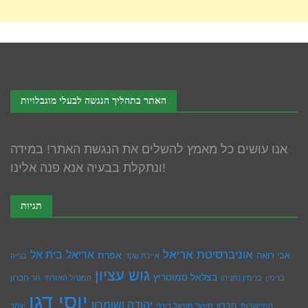
האתר בתהליך הנגשה לבעלי מוגבלויות
אנו עושים כל מאמץ להשלים את הנגשת האתר! במידה
ונתקלת בבעיה אנא פנה אלינו!
תגיות
אוניברסיטת אריאל
בית אל
אריאל
אפרת
אבי רואה
איילת שקד
בנייה
גוש עציון
בצלאל סמוטריץ
הר חברון
בנימין
בנימין נתניהו
המנהל האזרחי
יוסי דגן
יהודה ושומרון
חברון
חינוך
התיישבות
חננאל דורני
יצהר