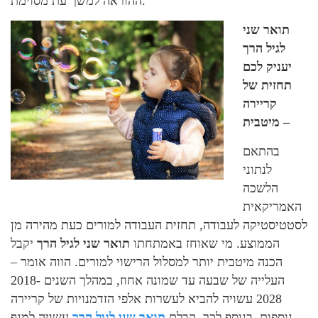
ההוראה למשך עת מסוימת.
תואר שני
לגיל הרך
יעניק לכם
תחזית של
קריירה
מיטבית –
בהתאם
לנתוני
הלשכה
האמריקאית
לסטטיסטיקה לעבודה, תחזית העבודה למורים כעת מהירה מן
הממוצע. מי שאוחז באמתחתו
תואר שני לגיל הרך
יקבל
הכנה מיטבית יותר למסלול הרישוי למורים. הווה אומר –
העלייה של שבעה עד שמונה אחוז, במהלך השנים 2018-
2028 עשויה להביא לעשרות אלפי הזדמנויות של קריירה
נוספות. בנוסף לכך, קבלת
תואר שני לגיל הרך
עשויה למנף