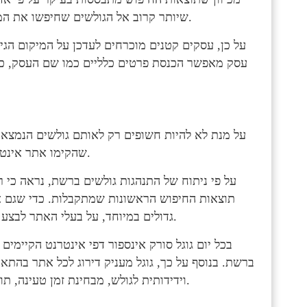
שיותר קרוב אל הגולשים שחיפשו את המידע – ללא קשר לאיכות ולדירוג של האתר בתוצאות החיפוש.
על כן, עסקים קטנים מוכרחים לעדכן על המיקום הגי
עסק מאפשר הכנסת פרטים כלליים כמו שם העסק, כת
על מנת לא להיות חשופים רק לאותם גולשים הנמצא
שהקימו אתר אינטרנט יהיו מדורגים כמה שיותר גבוה בתוצאות החיפוש של גוגל.
על פי ניתוח של התנהגות גולשים ברשת, נראה כי 
תוצאות החיפוש הראשונות שמתקבלות. כדי שגם את
גדולים במיוחד, על בעלי האתר לבצע מגוון פעולות שיפור לאתר לצורך שמירה על איכותו כלפי גוגל.
בכל יום גוגל סורק אינספור דפי אינטרנט הקיימי
ברשת. בנוסף על כך, גוגל מעניק דירוג לכל אתר בהתא
וידידותית לגולש, מבחינת זמן טעינה, תוכן, סידור האתר ועוד יהיה מדורג גבוה יותר בתוצאות החיפוש.