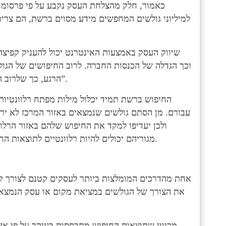
כאמור, חלק מהצלחת העסק נקבע על פי פרסומו 
למיליוני גולשים המחפשים מידע מסוים ברשת, הם צריכ
שיווק העסק באמצעות האינטרנט יכול להעניק קפיצה
וכך הגדלה של הכנסות החברה. לרוב החיפושים של הגול
הרגע, כך שלרוב החיפושים שלהם ברשת יראו כך: “חנות לבגדי תינוקות בחולון”.
החיפוש ברשת תמיד יכלול מילות מפתח רלוונטיות 
עבורם. מן הסתם גולשים שנמצאים באזור המרכז לא ירצ
ולכן יעדיפו למקד את החיפוש שלהם באזור הרלוו
מגוריהם יכולים להיות רלוונטיים לתוצאות החיפוש, וכך לעלות את סיכויי החשיפה של אותם עסקים ברשת.
אחת מהדרכים המומלצות ביותר לעסקים קטנם לצורך קיד
את הצורך של הגולשים במציאת מקום או עסק הנמצא 
מכיוון שתוצאות החיפוש מתבססות בעיקר על פי אזו