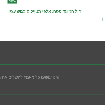
צרכנות
חול המועד פסח: אלפי מטיילים בגוש עציון
ן
אנו עושים כל מאמץ להשלים את הנגשת האתר! במידה ונתקלת בבעיה אנא פנה אלינו!