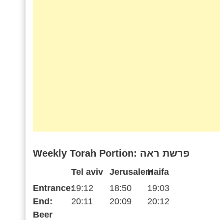
Weekly Torah Portion: פרשת ראה
Tel aviv
Jerusalem
Haifa
Entrance:
19:12
18:50
19:03
End:
20:11
20:09
20:12
Beer