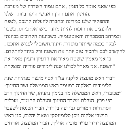
כפי שאני אומר כל הזמן , אתם עמוד השדרה של מערכת
החינוך אתם ההון האנושי היקר ביותר שלנו.
והתפקיד שלנו כמדינה וכחברה להעלות קרנכם ,לטפח
ולהעצים את הזכות להיות מחנך בישראל: ביחס, בשכר
ובמרחב הסמכויות והאוטונומיה. בשבועות הקרובים בכוונתי
לבקר בכמה שיותר מוסדות חינוך.חשוב לי לפגוש אתכם ,
להקשיב לכם ולהכיר טוב יותר את השטח ורק ביחד להתקדם.
כי אני מאמין ששטח מאיר את הרעיון ורעיון מאיר את
השטח. אני מאחל לכולנו שנת לימודים פורייה ומוצלחת”
דברי ראש מועצת אלקנה עו”ד אסף מינצר בפתיחת שנת
הלימודים באלקנה במעמד ראש הממשלה ושר החינוך:
“מכובדיי, ראש הממשלה מר בנימין נתניהו, שר החינוך הרב
רפי פרץ, הנהלת משרד החינוך והנהלת החמ”ד, מזכלית
הסתדרות המורים גב’ יפה בן דוד, חברי הכנסת לשעבר
תושבי אלקנה ניסן סלומינסקי ושאול יהלום, סגן ראש
המועצה ידידי עו”ד טוביה ארליך, חברי המועצה, אורחים