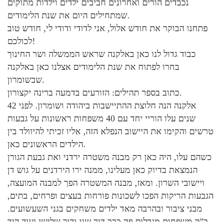
נכבדים הורים ואחרונים חביבים ילדים וילדות מתוקים
שמתחילים היום את שנת הלימודים.
פתחנו הבוקר את חודש אלול, אני לדודי ודודי לי, חודש טוב
לכולכם!
כבוד גדול לנו כאן באלקנה שראש הממשלה ושר החינוך
בחרו לפתוח את שנת הלימודים אצלנו כאן באלקנה
שבשומרון.
כתוב בספר תהילים: הזורעים בדמעה ברינה יקצורון.
אלקנה הנה חלוצת ההתיישבות ביהודה ושומרון. לפני 42
שנים עלו הוריי יחד עם 40 משפחות ראשונות על גבעות
טרשים והקימו את היישוב הנפלא הזה, אליו זכיתי להיוולד בין
הילדים הראשונים כאן.
כשהם עלו, היה כאן רק מבנה משטרה ירדני ואת גבעת הגורן
הנמצאת בדיוק כאן מעלינו, ממנה ירו הירדנים על גוש דן
ויישובי השרון. ומאז, מבנה המשטרה הפך למבנה המועצה,
הגבעות הריקות הפכו לשכונות פורחות בעצים ופרחים, בתים,
מבני ציבור ובהרבה מאד ילדים משחקים בגני השעשועים.
ב”ה משפחות מגדלות פה כבר דור שני ודור שלישי ועוד היד