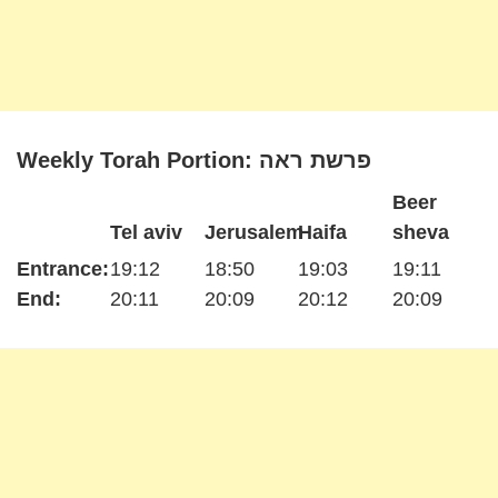
Weekly Torah Portion: פרשת ראה
Beer
Tel aviv
Jerusalem
Haifa
sheva
Entrance:
19:12
18:50
19:03
19:11
End:
20:11
20:09
20:12
20:09