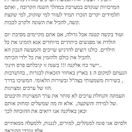
המרכזיות שנקדם במערכת במהלך השנה הקרובה , ואתם
תלמידים יקרים תזכרו תמיד לעזור למי שזקוק, למי שקצת
קשה, להכיל את השונה ולקרב לבבות.
ועוד בקשה קטנה אבל גדולה, אם אתם מקיימים מסיבת יום
הולדת או מפגשים כיתתיים מיוחדים אנא הזמינו את כל
הילדים. כולנו רוצים להרגיש שייכים והמעשה הנכון הא
להכיל את כולם ולהזמין את כל ילדי הכיתה.
יישר כח אלקנה !!! בשנה זו קיבלתם פרס חינוך..
הגעתם למקום ה 1 בארץ באחוזי הזכאות לבגרות , בהתנדבות
, בשירות משמעותי בצה”ל ובשירות הלאומי. המשיכו בדרך
הזו של ערכים ומצוינות.
העמקה והנחלת ערכים לא סותר את ערך המצוינות והיבטים
של למידה והשקעה, אלא זה מה שמשלים ומחזק אותם.
וכאן באלקנה אנו רואים את ההוכחה לכך
ולסיום אני פונה למנהלים, למורים, לגננות, ללמעלה ממאתיים
אלף עובדי ההוראה.