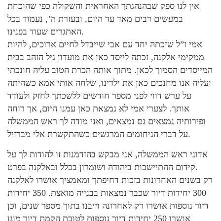
אין לנו ספק שבהנהגתך האחראית והשקולה כפי שהוכחת
במעשים רבים מאד עד היום, ובעזרת ה’, נעמוד בכל
האתגרים שעוד בפנינו.
אמי ז”ל שזכתה יחד עם אבי שייבדל לחיים ארוכים, להיות
ממקימי אלקנה, זכתה לייסד כאן את מועדון גיל הזהב בבית
המייסדים הסמוך לכאן. מתוך אותה הכרת הטוב עליה חונכתי
ועליה אנו מחנכים כאן את ילדינו, שלחה אותי אמא כשהיתה
על ערש דווי לפני מספר חודשים ללשכתך לחזק ולעודד
אותך. לצערי אמי לא נמצאת כאן עמנו היום, אך רוחה
ופירותיה נמצאים גם נמצאים, ואני מודה לך ראש הממשלה
על דברי הניחומים המרגשים כשהתקשרת אלי מברזיל.
אדוני ראש הממשלה, אני מבקש בהזדמנות זו להודות לך על
קידום ההתיישבות ביהודה ושומרון בכלל ובאלקנה בפרט.
רק בשנים האחרונות בזכות דחיפתך ומאמציך אושרו לאלקנה
300 יחידות דיור שכבר נמצאות בבנייה מואצת. 350 יחידות
דיור נוספות אושרו רק לאחרונה וייבנו בתוך מספר שנים, וכן
אושרו 250 יחידות דיור נוספות לטובת הקמת דיור מוגן