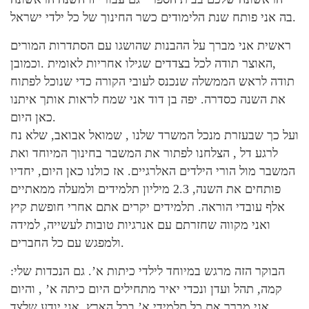
בה אני פותח שנת הלימודים כשר החינוך של כל ילדי ישראל.
ראשית אני מברך על ההבנות שהושגו עם הסתדרות המורים
,האוצר תודה לכל בצדדים שגילו אחריות לאומית .וכמובן
תודה לראש הממשלה שנכנס לעובי הקורה כדי שנוכל לפתוח
את השנה כסדרה. יפה בן דוד אני שמח לראות אותך איתנו
כאן היום.
ועל כך שבעזרת מנכל המשרד שלנו , שמואל אבואב, שלא נח
לרגע דל , הצלחנו לפתור את המשבר בחינוך המיוחד ואת
המשבר מול הורי הילדים האלרגיים. אז כולנו כאן היום, יחדיו
פותחים את השנה, 2.3 מיליון תלמידים ולמעלה ממאתיים
אלף עובדי הוראה. תלמידים יקרים אתם אחרי חופשת קיץ
ואני מקווה שחזרתם עם אנרגיות טובות לעשייה, למידה
ולמפגש עם כל החברים.
הבוקר הזה מרגש במיוחד לילדי כיתות א’. גם הנכדות שלי:
קמה, תהל ועדן ונכדי יאיר מתחילים היום כיתה א’ , והיום
אני מברך את כל תלמידי א’ בכל הארץ, אני יודע שלצד