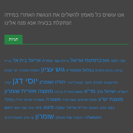
אנו עושים כל מאמץ להשלים את הנגשת האתר! במידה
ונתקלת בבעיה אנא פנה אלינו!
תגיות
אוניברסיטת אריאל
בית אל
אריאל
אפרת
אבי רואה
איילת שקד
בנייה
גוש עציון
בצלאל סמוטריץ
הר חברון
בנימין
בנימין נתניהו
המנהל האזרחי
יוסי דגן
יהודה ושומרון
חברון
חינוך
התיישבות
חננאל דורני
יצהר
מועצה אזורית שומרון
מד"א
ישראל גנץ
ירושלים
מועצה אזורית בנימין
מועצת יש''ע
משטרה
נפתלי
מעלה אדומים
משה סוויל
משטרת ישראל
נדל''ן
פיגוע
ראש
עיריית אריאל
בנט
נתיב האבות
עמונה
פינוי
קבר יוסף
צהל
שומרון
הממשלה
שולי מועלם
ריבונות
שי אלון
תאונת דרכים