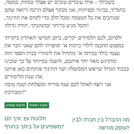
בשבילך – אילו עובדים טובים יש אצלך במחוז, במטה,
בחמ”ד, בבינוי ובפיתוח, אני מבקר אצלם הרבה ורואה שהם
שנותנים את כל הנשמה ומכל הלב כדי לקדם את החינוך,
והכל מגיע ברוחך ובהנהגתך. תודה גדולה!
ולסיום, לכם תלמידים יקרים, ביום חמישי האחרון ביקרתי
במפגש ההכנה לילדי כיתות א’ וסיפרתי להם שאני זוכר את
עצמי כילד בכיתה א’ מתחיל את לימודיי בבית הספר הזה
ומתרגש מאד יחד איתכם, והשנה במיוחד על כך שזכינו
בכבוד הגדול שראש הממשלה ושר החינוך פותחים כאן איתנו
את שנת הלימודים.
אני רוצה לאחל לכם שנה פוריה ומוצלחת ושנה טובה
ומבורכת!”
כתבה ראשית
חדשות שומרון
חלונות עץ: איך הם
מה ההבדל בין חברה לבין
משפיעים על ביתך בחורף?
עוסק מורשה?