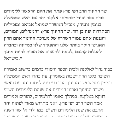
שר החינוך הרב רפי פרץ פתח את היום הראשון ללימודים
בבית ספר יסודי ״כרמים״ אלקנה יחד עם ראש הממשלה
בנימין נתניהו, מנכ”ל המשרד שמואל אבואב ומזכ”לית
הסתדרות יפה בן דוד. שר החינוך פרץ: “המנהלים, המורים,
והגננות אתם עמוד השדרה של מערכת החינוך אתם ההון
האנושי היקר ביותר שלנו והתפקיד שלנו כמדינה וכחברה
להעלות קרנכם ,לטפח ולהעצים את הזכות להיות מחנך
בישראל.”
כבוד גדול לאלקנה ולבית הספר היסודי כרמים ביישוב ואמירה
חשובה כלפי ההתיישבות בשומרון, עת בחרו ראש הממשלה
בנימין נתניהו ושר החינוך הרב רפי פרץ לפתוח יחד עם ראשי
משרד החינוך וארגון המורים את שנהת הלימודים תש”פ
דווקא באלקנה. במהלך נאומו לתלמידים, להורים ולמורים
אמר השר הרב רפי פרץ: “אני מתרגש מאוד לפתוח יחד
אתכם את שנת הלימודים תש”פ .כמו ילדי א’ שזו השנה
הראשונה שלכם בבית הספר גם עבורי זו השנה הראשונה