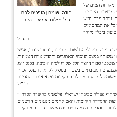
 מקורות המים של
יליון פלסטינאים שמייצרים מידי יום
יהודה ושומרון הופכים לפח
ת. ויותר מכך, יו”ש
זבל. צילום: עמיעד טאוב
זבל את המחסומים
יפול בזבל” מזהיר
רוזנטל.
י סביבה, מקבלי החלטות, מומחים, נבחרי ציבור, אנשי
ון משותף במצב הנוכחי ובאתגרים וההזדמנויות הטמונות
שפטי סבוך היוצר חלל של רגולציה ואכיפה. בכנס יוצג
מפגעים הסביבתיים בשטח. בנוסף, לקראת הכנס, הכריז
 משותף לכל הגורמים לטובת קידום נושא איכות הסביבה
ביו”ש.
“הכנס מבקש לבחון סוגיות שונות ובהן מה הן הדרכים לקיים שיתוף-פעולה סביבתי ישראלי -פלסטיני בהיעדר הסדר”
ופות ההסדרה הקיימות והאם קיימים מנגנוניים חדשניים