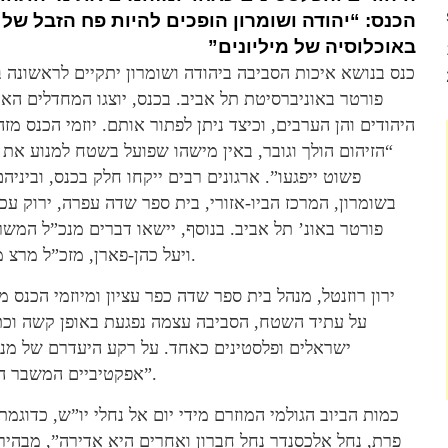
הכנס: “יהודה ושומרון הופכים להיות פח הזבל של 
באוכלוסיה של מיליונים”
פורטר באוניברסיטת תל אביב. בכנס, יוצגו המחדלים האקו
היהודים והן הערבים, וכיצד ניתן לפתור אותם. יוזמי הכנס מז
“הזיהום הולך וגובר, באין מישהו שפועל בשטח למנוע את 
פשוט ייפגעו”. ארגונים רבים ייקחו חלק בכנס, וביניה
בשומרון, המרכז הביו-אזורי, בית ספר שדה עפרה, ירוק עכ
פורטר באונ’ תל אביב. בנוסף, יישאו דברים מנכ”ל המשר
ויעל כהן-פארן, מזכ”ל מרצ מוסי רז, נציג אקופיס מזה”ת, אישי ציבור, עיתונאים ועוד.
ירון רוזנטל, מנהל בית ספר שדה כפר עציון ומיוזמי הכנס מ
על עתיד השטח, הסביבה עצמה נפגעת באופן קשה וכתו
ישראלים ופלסטינים כאחד. על רקע היעדרם של מנגנ
אפקטיביים המשבר הסביבתי הולך וגובר”.
פרת, נחל אלכסנדר נחל חברון ואחרים היא אדירה”, מבהיר ר