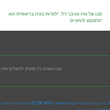
סבו של ארז אורבך ז”ל: “למרות בעיה בריאותית הוא
התעקש להתגייס”
אנו עושים כל מאמץ להשלים את הנגשת האתר! במידה ונתקלת בבעיה אנא פנה אלינו!
גוש עציון
ל
בצלאל סמוטריץ
הר חברון
בנייה
בנימין
בנימין נתניהו
המנהל האזרחי
ה