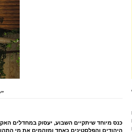
”יהודה ושומרון הופכים להיות פח הזבל של המדינה”
כנס מיוחד שיתקיים השבוע, יעסוק במחדלים האקול
היהודים והפלסטינים כאחד ומזהמים את מי התהום ש