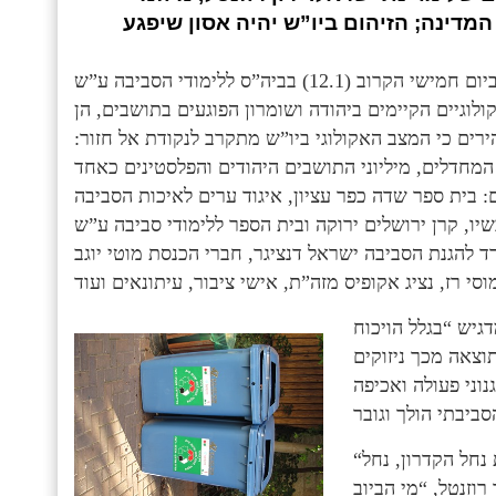
המדינה; הזיהום ביו”ש יהיה אסון שיפגע
כנס בנושא איכות הסביבה ביהודה ושומרון יתקיים לראשונה ביום חמישי הקרוב (12.1) בביה”ס ללימודי הסביבה ע”ש
לוגיים הקיימים ביהודה ושומרון הפוגעים בתושבים, הן
הירים כי המצב האקולוגי ביו”ש מתקרב לנקודת אל חזור:
המחדלים, מיליוני התושבים היהודים והפלסטינים כאחד
ם: בית ספר שדה כפר עציון, איגוד ערים לאיכות הסביבה
שיו, קרן ירושלים ירוקה ובית הספר ללימודי סביבה ע”ש
ד להגנת הסביבה ישראל דנציגר, חברי הכנסת מוטי יוגב
דגיש “בגלל הויכוח
צאה מכך ניזוקים
וני פעולה ואכיפה
“כמות הביוב הגולמי המוזרם מידי יום אל נחלי יו”ש, כדוגמת נחל הקדרון, נחל
וזנטל, “מי הביוב