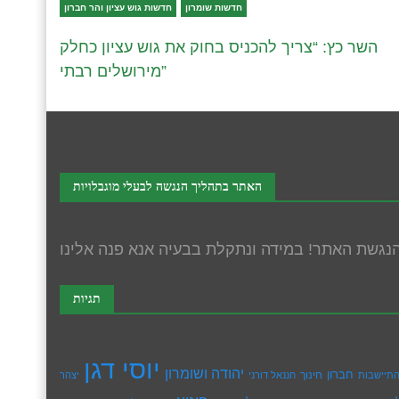
חדשות שומרון
חדשות גוש עציון והר חברון
השר כץ: “צריך להכניס בחוק את גוש עציון כחלק
מירושלים רבתי”
האתר בתהליך הנגשה לבעלי מוגבלויות
תגיות
יוסי דגן
יהודה ושומרון
חברון
חינוך
תיישבות
חננאל דורני
יצהר