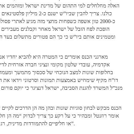
האלה מחלחלים למי התהום של מדינת ישראל ומזהמים את
כולנו. צריך להבין שביו”ש ישנם כ-2 מ
כ-2000 טון אשפה כשפחות מחצי מזה מגיע לאתרי פסול
הופכת לפח הזבל של ישראל מאחר וקבלנים מעבירים 
ומטמינים אותם ביו”ש כי כך הם פטורים מתשלום בעד הט
מארגני הכנס אומרים כי המטרה היא להביא יחדיו אנש
אקדמיה, עובדי שלטון מקומי ונציגי חברה אזרחית לדי
בחלופות שונות למצב הנוכחי של סכסוך מתמשך ומעמד מ
דו”ח מקיף שימחיש באמצעות תמונות וסרטוני וידאו את ה
מנכ”ל המשרד להגנת הסביבה, ישראל דנציגר כי יוקם פורום
אומר רוזנטל ומבהיר כי על רקע כך צריך לבדוק “מה הן חל
או חליפיים להתמודדות מדינית, רגולטורית וסביבתית מקצועית עם המשבר הסביבתי הקיים”.