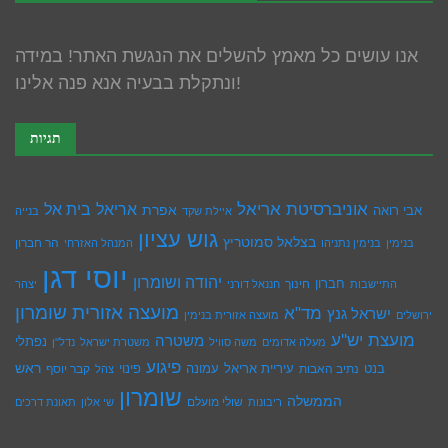
אנו עושים כל מאמץ להשלים את הנגשת האתר! במידה
ונתקלת בבעיה אנא פנה אלינו!
תגיות
אוניברסיטת אריאל
בית אל
אריאל
אפרת
אבי רואה
איילת שקד
בנייה
גוש עציון
בצלאל סמוטריץ
הר חברון
בנימין
בנימין נתניהו
המנהל האזרחי
יוסי דגן
יהודה ושומרון
חברון
חינוך
התיישבות
חננאל דורני
יצהר
מועצה אזורית שומרון
מד"א
ישראל גנץ
ירושלים
מועצה אזורית בנימין
מועצת יש''ע
משטרה
נפתלי
מעלה אדומים
משה סוויל
משטרת ישראל
נדל''ן
פיגוע
ראש
עיריית אריאל
בנט
נתיב האבות
עמונה
פינוי
קבר יוסף
צהל
שומרון
הממשלה
שולי מועלם
ריבונות
שי אלון
תאונת דרכים