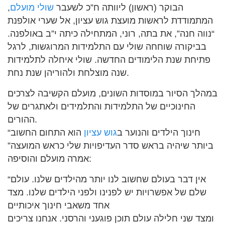
הבוקר (ראשון) ליוותה ח”כ לשעבר
שולי מועלם
,
המתמודדת לראשות מועצת גוש עציון, אל שערי אולפנת
“נווה חנה”, את בתה, רוני, המתחילה כיתה י”ב באולפנה.
בביקורה שוחחה שולי עם התלמידות המרוגשות, לרגל
פתיחת שנת הלימודים החדשה. שולי איחלה לתלמידות
שנה מוצלחת ולהוריהן שנת נחת.
במהלך הסיור במוסדות השונים, מועלם הקשיבה לצרכים
החינוכיים של התלמידות והתלמידים ולאתגרים של
ההורים.
“חינוך הילדים והנוער ב
גוש עציון
הוא התחום החשוב
ביותר שיהיה בראש סדר העדיפויות שלי כראש המועצה”
אמרה מועלם והוסיפה:
“אין דבר בעולם שחשוב לנו יותר מהילדים שלנו. עולם
שלם של אפשרויות יש לפנינו ולפני הילדים שלנו. מצד
אחד משאבי חינוך איכותיים
ומצד שני חלילה עולם תוכן פוגעני והרסני. אנחנו צריכים