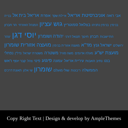
אוניברסיטת אריאל
בית אל
אריאל
אפרת
אבי רואה
איילת שקד
בנייה
גוש עציון
בצלאל סמוטריץ
הר חברון
בנימין
בנימין נתניהו
המנהל האזרחי
יוסי דגן
יהודה ושומרון
חברון
חינוך
התיישבות
חננאל דורני
יצהר
מועצה אזורית שומרון
מד"א
ישראל גנץ
ירושלים
מועצה אזורית בנימין
מועצת יש''ע
משטרה
נפתלי
מעלה אדומים
משה סוויל
משטרת ישראל
נדל''ן
פיגוע
ראש
עיריית אריאל
בנט
נתיב האבות
עמונה
פינוי
קבר יוסף
צהל
שומרון
הממשלה
שולי מועלם
ריבונות
שי אלון
תאונת דרכים
Copy Right Text |
Design & develop by AmpleThemes