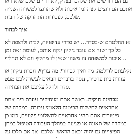
גם הם דורשים את שלהם ובצדק, לאחר יום שלם שלא ראו
אתכם הם רוצים קצת זמן איכות ולא שתרוצו למשרה השנייה
שלכם, לעבודות התחזוקה של הבית.
איך לבחור
אז החלטתם ש-בסדר… יש סדרי עדיפויות, לבית ולרצפה לא
כל כך ישנה אם עובד ניקיון ינקה אותם, לעומת זאת זמן
איכות למשפחה זה משהו שאין לו מחליף וגם לא תחליף…
נקלעתם לדילמה. מה ואיך לבחור? מה עדיף? חברת ניקיון או
עוזרת בית פרטית, ננסה בדברים הבאים לעשות לכם מעט
סדר ולהקל עליכם את הבחירה.
מבחינה חוקית-
כאשר אתם מעסיקים עוזרת בית אתם
אחראיים לתשלום הביטוח הלאומי עבורה, במקרה של
פיטורים אתם תהיו אחראיים לתשלומי פיצויים, כמו כן
במקרה של תאונה או פציעה במהלך העבודה הטיפול במתן
הפיצויים גם יהיה ‘כאב הראש’ שלכם. אך אם תלכו על