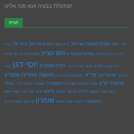
ונתקלת בבעיה אנא פנה אלינו!
תגיות
אוניברסיטת אריאל
בית אל
אריאל
אפרת
אבי רואה
איילת שקד
בנייה
גוש עציון
בצלאל סמוטריץ
הר חברון
בנימין
בנימין נתניהו
המנהל האזרחי
יוסי דגן
יהודה ושומרון
חברון
חינוך
התיישבות
חננאל דורני
יצהר
מועצה אזורית שומרון
מד"א
ישראל גנץ
ירושלים
מועצה אזורית בנימין
מועצת יש''ע
משטרה
נפתלי
מעלה אדומים
משה סוויל
משטרת ישראל
נדל''ן
פיגוע
ראש
עיריית אריאל
בנט
נתיב האבות
עמונה
פינוי
קבר יוסף
צהל
שומרון
הממשלה
שולי מועלם
ריבונות
שי אלון
תאונת דרכים