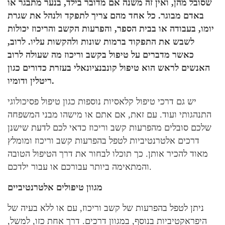
שסובל מהן, ואין זה משנה אם מדובר בילד, בנער מתבגר או
באדם מבוגר. כל אחד מהם צריך לתפקד ולנהל את שגרת
יומו, בעבודה או בבית הספר, והפרעות הקשב והריכוז יכולות
לשבש את התפקוד ברמות שונות ולהקשות עליו. לרוב,
כאשר מדברים על טיפול בקשב וריכוז מה שעולה לרוב
האנשים לראש הוא טיפול קונבנציונאלי בעזרת כדורים כגון
ריטלין ודומיו.
יש גם דרכי טיפול קלאסיות נוספות כגון טיפול פסיכולוגי
התנהגותי ועוד. עם זאת, אם אתם או מישהו מבני המשפחה
שלכם סובלים מהפרעות קשב וריכוז כדאי לכם לדעת שישנן
דרכים אלטרנטיביות לטפל בהפרעות קשב וריכוז ומומלץ
מאוד להכיר אותן. כך תוכלו לבחור את דרך הטיפול הטובה
והמתאימה ביותר עבורכם או עבור ילדכם.
מגוון טיפולים אלטרנטיביים
ניתן לטפל בהפרעות של קשב וריכוז, עם או ללא בעיה של
היפראקטיביות בנוסף, במגוון דרכים. דרך אחת כזו, למשל,