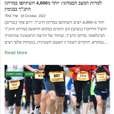
למרות המצב הבטחוני: יותר מ4,000 השתתפו במרתון
התנ”ך בבנימין
שיר גולד
18 October, 2022
יותר מ-4,000 רצים השתתפו במרתון התנ"ך, ירום פקר (גברים)
ודוצ'ל הוידוברו (נשים) הם הזוכים במקום הראשון במרתון התנ"ך
הבינלאומי. מרתון התנ"ך, שחזור של הריצה הראשונה שהוזכרה
במקרא, התקיים השנה זו הפעם השמינית, בנוכחות אלפי רצים…
Read More
ספורט
כתבה ראשית