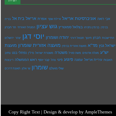
תגיות
אוניברסיטת אריאל
בית אל
אריאל
אפרת
אבי רואה
איילת שקד
בנייה
גוש עציון
בצלאל סמוטריץ
הר חברון
בנימין
בנימין נתניהו
המנהל האזרחי
יוסי דגן
יהודה ושומרון
חברון
חינוך
התיישבות
חננאל דורני
יצהר
ירושלים
מועצה אזורית שומרון
מד"א
מועצת
ישראל גנץ
מועצה אזורית בנימין
יש''ע
משטרה
נפתלי בנט
נתיב
מעלה אדומים
משה סוויל
משטרת ישראל
נדל''ן
פיגוע
ראש הממשלה
עיריית אריאל
האבות
עמונה
פינוי
קבר יוסף
צהל
ריבונות
שומרון
שולי מועלם
שי אלון
תאונת דרכים
Copy Right Text |
Design & develop by AmpleThemes