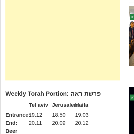
ן
Weekly Torah Portion: פרשת ראה
ן
Tel aviv
Jerusalem
Haifa
Entrance:
19:12
18:50
19:03
End:
20:11
20:09
20:12
Beer