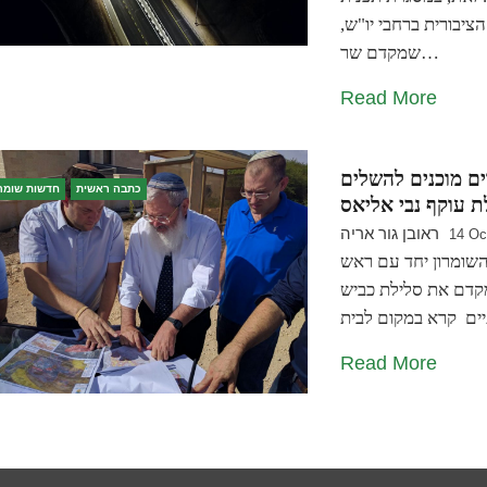
יבורית ברחבי יו"ש,
שמקדם שר…
Read More
ים מוכנים להשלים
כתבה ראשית
חדשות שומרו
ראובן גור אריה
14 Oc
 השומרון יחד עם ראש
מקדם את סלילת כביש
Read More