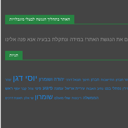
האתר בתהליך הנגשה לבעלי מוגבלויות
תגיות
יוסי דגן
יהודה ושומרון
חברון
ר חברון
חינוך
התיישבות
חננאל דורני
יצהר
פיגוע
ראש
עיריית אריאל
נפתלי בנט
נתיב האבות
עמונה
פינוי
קבר יוסף
ל''ן
צהל
שומרון
הממשלה
שולי מועלם
ריבונות
שי אלון
תאונת דרכים