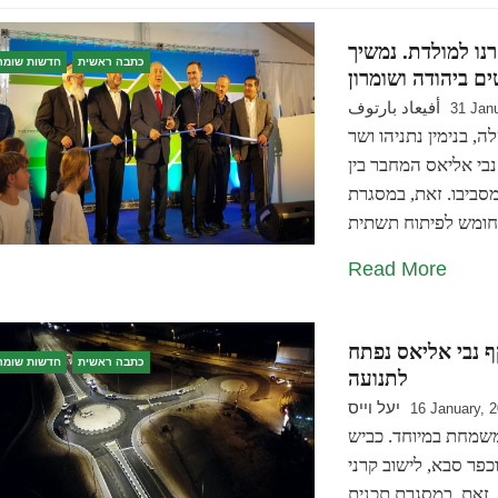
רנו למולדת. נמשיך
כתבה ראשית
חדשות שומרו
أفيعاد بارتوف
31 Jan
בנימין נתניהו ושר
בי אליאס המחבר בין
שמסביבו. זאת, במסגרת
Read More
ף נבי אליאס נפתח
כתבה ראשית
חדשות שומרו
לתנועה
יעל וייס
16 January, 
 משמחת במיוחד. כביש
וכפר סבא, לישוב קרני
 זאת, במסגרת תכנית