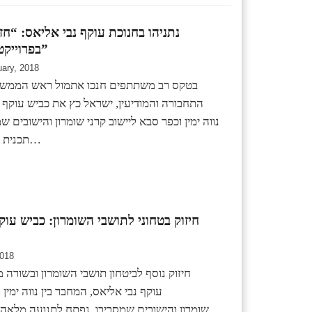
נתניהו בחנוכת עוקף נבי אליאס: “חז
בפרוייקטים ביהודה ושומרון”
uary, 2018
בטקס רב משתתפים חנכו אתמול ראש הממשלה, 
התחבורה והמודיעין, ישראל כץ את כביש עוקף נ
נווה ימין וכפר סבא ליישוב קרני שומרון והישובים 
תכנית חומש לפיתוח תשתית…
חיזוק בטחוני לתושבי השומרון: כביש עוק
2018
חיזוק נוסף לביטחון תושבי השומרון ובשורה
עוקף נבי אליאס, המחבר בין נווה ימין 
שומרון והישובים שמסביבו, נפתח לתנועה מלאה.