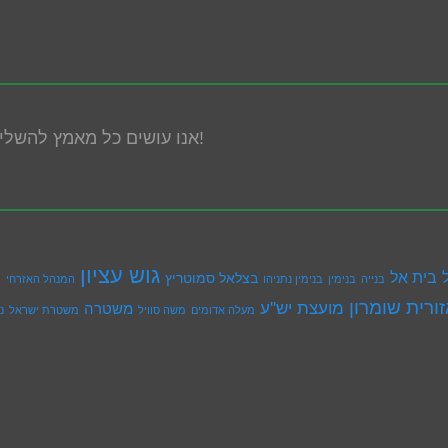
אנו עושים כל מאמץ להשלים את הנגשת האתר! במידה ונתקלת בבעיה אנא פנה אלינו!
גוש עציון
בית אל
בצלאל סמוטריץ
ה
בנייה
בנימין
בנימין נתניהו
המנהל האזרחי
ורית שומרון
מועצת יש''ע
משטרה
מעלה אדומים
משה סוויל
משטרת ישראל
נד