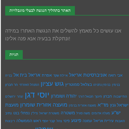
האתר בתהליך הנגשה לבעלי מוגבלויות
אנו עושים כל מאמץ להשלים את הנגשת האתר! במידה
ונתקלת בבעיה אנא פנה אלינו!
תגיות
אוניברסיטת אריאל
בית אל
אריאל
אפרת
אבי רואה
איילת שקד
בנייה
גוש עציון
בצלאל סמוטריץ
הר חברון
בנימין
בנימין נתניהו
המנהל האזרחי
יוסי דגן
יהודה ושומרון
חברון
חינוך
התיישבות
חננאל דורני
יצהר
ירושלים
מועצה אזורית שומרון
מד"א
מועצת
ישראל גנץ
מועצה אזורית בנימין
יש''ע
משטרה
נפתלי בנט
נתיב
מעלה אדומים
משה סוויל
משטרת ישראל
נדל''ן
פיגוע
ראש הממשלה
עיריית אריאל
האבות
עמונה
פינוי
קבר יוסף
צהל
ריבונות