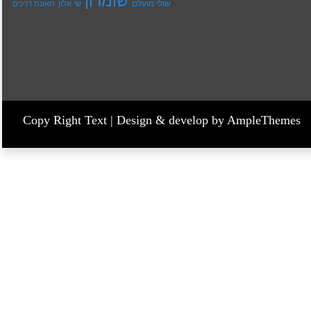
שומרון
שולי מועלם
שי אלון
תאונת דרכים
Copy Right Text |
Design & develop by AmpleThemes