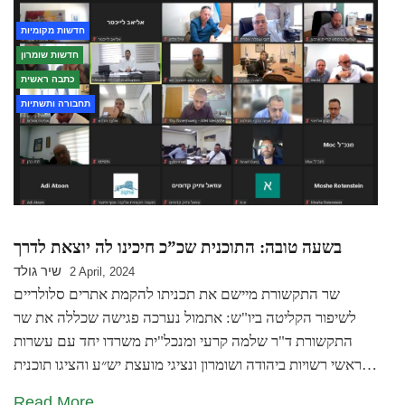
חדשות מקומיות
חדשות שומרון
כתבה ראשית
תחבורה ותשתיות
בשעה טובה: התוכנית שכ”כ חיכינו לה יוצאת לדרך
שיר גולד
2 April, 2024
שר התקשורת מיישם את תכניתו להקמת אתרים סלולריים
לשיפור הקליטה ביו"ש: אתמול נערכה פגישה שכללה את שר
התקשורת ד"ר שלמה קרעי ומנכל"ית משרדו יחד עם עשרות
ראשי רשויות ביהודה ושומרון ונציגי מועצת יש״ע והציגו תוכנית…
Read More