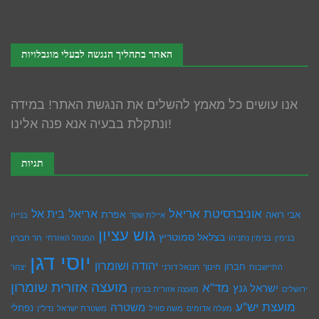
האתר בתהליך הנגשה לבעלי מוגבלויות
אנו עושים כל מאמץ להשלים את הנגשת האתר! במידה
ונתקלת בבעיה אנא פנה אלינו!
תגיות
אוניברסיטת אריאל
בית אל
אריאל
אפרת
אבי רואה
איילת שקד
בנייה
גוש עציון
בצלאל סמוטריץ
הר חברון
בנימין
בנימין נתניהו
המנהל האזרחי
יוסי דגן
יהודה ושומרון
חברון
חינוך
התיישבות
חננאל דורני
יצהר
מועצה אזורית שומרון
מד"א
ישראל גנץ
ירושלים
מועצה אזורית בנימין
מועצת יש''ע
משטרה
נפתלי
מעלה אדומים
משה סוויל
משטרת ישראל
נדל''ן