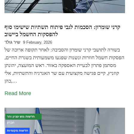
קרני שומרון: הסכמות לגבי פיתוח תשתיות שישימו סוף
להפסקות החשמל ביישוב
שיר גולד
9 February, 2026
בשורה לתושבי קרני שומרון והסביבה: לאחר תקופה ארוכה של
הפסקות חשמל חוזרות ונשנות שפגעו משמעותית בשגרת החיים,
מסתמן פתרון לבעיית האספקה באזור. ראש המועצה, יהונתן
קוזניץ, קיים פגישה מקצועית עם שר האנרגיה והתשתיות, אלי
כהן,…
Read More
חדשות גוש עציון והר
חברון
חדשות מקומיות