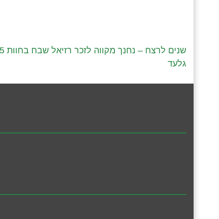
5 שנים לרצח – נחנך מקווה לזכר רזיאל שבח בח
גלעד