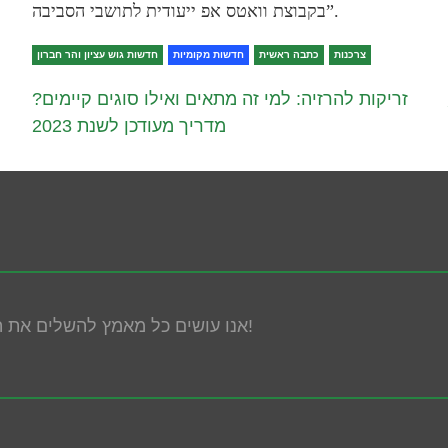
בקבוצת וואטס אפ ייעודית לתושבי הסביבה”.
צרכנות
כתבה ראשית
חדשות מקומיות
חדשות גוש עציון והר חברון
זריקות להרזיה: למי זה מתאים ואילו סוגים קיימים?
וות
מדריך מעודכן לשנת 2023
אנו עושים כל מאמץ להשלים את הנגשת האתר! במידה ונתקלת בבעיה אנא פנה אלינו!