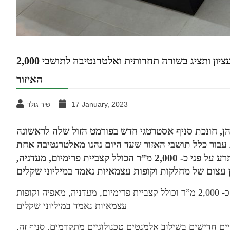
2,000 מ”ר: רשת מחסני השוק פתחה סניף חדש בכפר עציון ותציג בשורה תחרותית ואלטרנטיבה לתושבי
האיזור
17 January, 2023
שיר גולד
ן, חונכת סניף אסטרטגי חדש בפורמט הזול שלה לראשונה
ת עבור כלל תושבי האזור שעד היום נהנו מאלטרנטיבה אחת
באזור. היקף ההשקעה בהקמת הסניף החדש המשתרע על פני כ- 2,000 מ”ר הכולל קצביית פרימיום, מעדניה,
היקף ההשקעה בהקמת הסניף החדש המשתרע על פני כ- 2,000 מ”ר וכולל קצביית פרימיום, מעדניה, מאפיה וקופות
עצמאיות נאמד במיליוני שקלים
יים חדישים בשילוב אלמנטים טכנולוגיים מתקדמים. סניף זה,