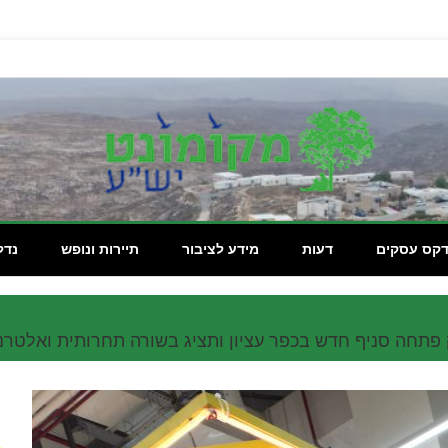
מקומון
דקס עסקים
דעות
מידע לציבור
תיירות ונופש
נדל
השוק פתחה סניף חדש בכפר עציון ותציג בשורה תחרותית ואלטר