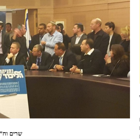
שרים וח”כ