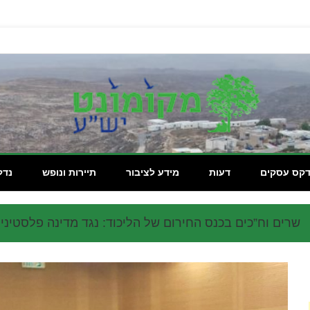
מקומון
דקס עסקים
דעות
מידע לציבור
תיירות ונופש
נדל
שרים וח”כים בכנס החירום של הליכוד: נגד מדינה פלסטיני