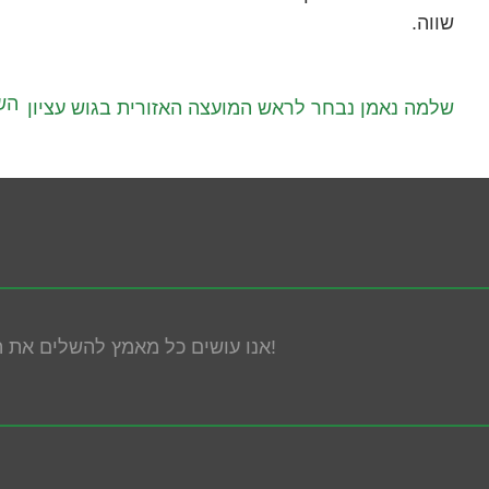
שווה.
השר
שלמה נאמן נבחר לראש המועצה האזורית בגוש עציון
אנו עושים כל מאמץ להשלים את הנגשת האתר! במידה ונתקלת בבעיה אנא פנה אלינו!