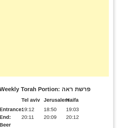
Weekly Torah Portion: פרשת ראה
Tel aviv
Jerusalem
Haifa
Entrance:
19:12
18:50
19:03
End:
20:11
20:09
20:12
Beer