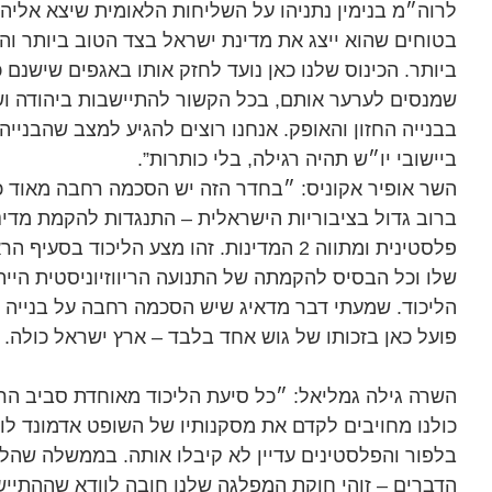
לרוה״מ בנימין נתניהו על השליחות הלאומית שיצא אליה.
בטוחים שהוא ייצג את מדינת ישראל בצד הטוב ביותר והנ
ביותר. הכינוס שלנו כאן נועד לחזק אותו באגפים שישנם 
שמנסים לערער אותם, בכל הקשור להתיישבות ביהודה וש
בבנייה החזון והאופק. אנחנו רוצים להגיע למצב שהבנייה
ביישובי יו״ש תהיה רגילה, בלי כותרות”.
השר אופיר אקוניס: ״בחדר הזה יש הסכמה רחבה מאוד כ
ברוב גדול בציבוריות הישראלית – התנגדות להקמת מדינ
פלסטינית ומתווה 2 המדינות. זהו מצע הליכוד בסעיף ה
שלו וכל הבסיס להקמתה של התנועה הריווזיוניסטית הייתה
הליכוד. שמעתי דבר מדאיג שיש הסכמה רחבה על בנייה בגו
פועל כאן בזכותו של גוש אחד בלבד – ארץ ישראל כולה.
השרה גילה גמליאל: ״כל סיעת הליכוד מאוחדת סביב הר
בלפור והפלסטינים עדיין לא קיבלו אותה. בממשלה שהליכ
הדברים – זוהי חוקת המפלגה שלנו חובה לוודא שההתיישב