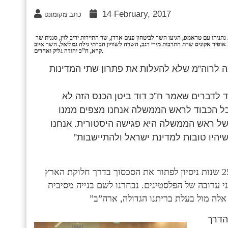
14 February, 2017
כתב מקומונט
לכנס החירום של הליכוד שיזמו ראש מועצת שומרון יוסי דגן ושבח שטרן לקראת פגישת נתניהו עם טראמפ, הגיעו השר לביטחון פנים ארדן, שר התיירות יריב לוין, סגנית שר
 אופיר אקוניס שרת התרבות מירי רגב, השרה לשוויון חברתי גילה גמליאל, השר איוב
קרא, ח”כ יהודה גליק ואחרים.
ה לרוה”מ שלא להעלות את פתרון שתי המדינות
וד לדברים שאמר ח”כ דוד ביטן הכנס הזה לא
ל הכבוד לראש הממשלה אנחנו מצפים ממנו
של ראש הממשלה היא פגישה היסטורית. אנחנו
יהיו טובות למדינת ישראל ולהתיישבות”
סגנית השר ציפי חוטובלי: “היינו בשמונה שנים קשות. אחרי 25 שנות ניסיון לפתור את הסכסוך בדרך חלוקת הארץ
בני ערובה של הפלסטינים. נבחרנו לשם בנייה מסיבית
 אלה מול בעלת בריתנו הגדולה, ארה”ב”
הדרך