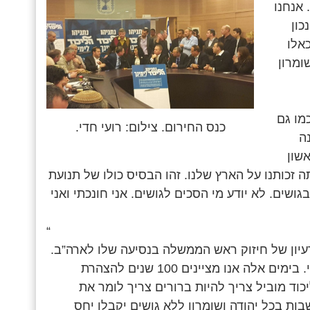
 אנחנו
כון
כאלו
ומרון
מו גם
כנס החירום. צילום: רועי חדי.
ה
ראשון
 זכותנו על הארץ שלנו. זהו הבסיס כולו של תנועת
שים. לא יודע מי הסכים לגושים. אני חונכתי ואני
“
עיון של חיזוק ראש הממשלה בנסיעה שלו לארה”ב.
כולנו מחויבים לקדם את מסקנותיו של השופט אדמונד לוי. בימים אלה אנו מציינים 100 שנים להצהרת
וד מוביל צריך להיות ברורים צריך לומר את
ות בכל יהודה ושומרון ללא גושים יקבלו יחס