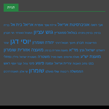
תגיות
אוניברסיטת אריאל
בית אל
אריאל
אפרת
אבי רואה
איילת שקד
בנייה
גוש עציון
בצלאל סמוטריץ
הר חברון
בנימין
בנימין נתניהו
המנהל האזרחי
יוסי דגן
יהודה ושומרון
חברון
חינוך
התיישבות
חננאל דורני
יצהר
מועצה אזורית שומרון
מד"א
ישראל גנץ
ירושלים
מועצה אזורית בנימין
מועצת יש''ע
משטרה
נפתלי
מעלה אדומים
משה סוויל
משטרת ישראל
נדל''ן
פיגוע
ראש
עיריית אריאל
בנט
נתיב האבות
עמונה
פינוי
קבר יוסף
צהל
שומרון
הממשלה
שולי מועלם
ריבונות
שי אלון
תאונת דרכים