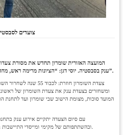
צועדים לסבסטי
המועצה האזורית שומרון תחדש את מסורת צעדות 
ענק בסבסטיה. יוסי דגן: “הציונות מרימה ראש, מחדשים את ימי גוש אמונים. כובשים את ארץ ישראל ברגליים”.
צעדת השומרון חוזרת: לכב
ומשחזרים בצעדת ענק את צעדת השומרון של ראשוני 
המועד סוכות, מצומת הישוב שבי שומרון ועד לתחנת הר
עם סיום הצעדה יתקיים אירוע ענק בתחנת
ובהשתתפותם של מקימי ומייסדי התיישבות בשומרון,לצד הפנניג חדשני לילדים, הפעלות שונות ודוכני מזון.