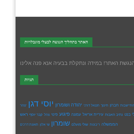
האתר בתהליך הנגשה לבעלי מוגבלויות
תגיות
יוסי דגן
יהודה ושומרון
חברון
חינוך
תיישבות
חננאל דורני
יצהר
פיגוע
ראש
עיריית אריאל
י בנט
נתיב האבות
עמונה
פינוי
קבר יוסף
צהל
שומרון
הממשלה
שולי מועלם
ריבונות
שי אלון
תאונת דרכים