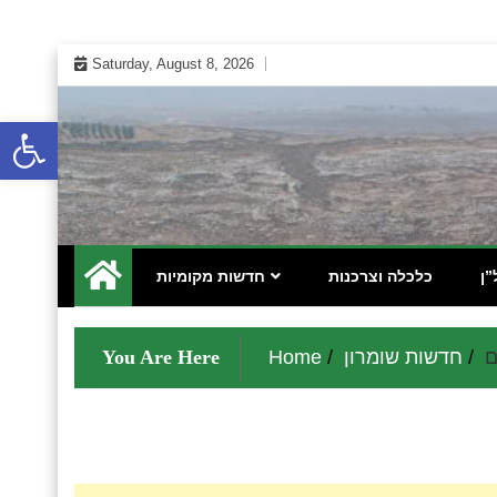
Skip
Saturday, August 8, 2026
to
content
Open toolbar
 אינטרנטי לתושבי השומרון בנימין גוש עציון והר חברון
מקומונט הישובים ביו"ש
”ן
כלכלה וצרכנות
חדשות מקומיות
ם
חדשות שומרון
Home
You Are Here