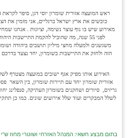
ראש המועצה אזורית שומרון יוסי דגן, סיפר לקראת 
כובשים את ארץ ישראל ברגליים, אני מזמין את הצי
מאירוע שיש בו נוף עוצר נשימה, וציונות . אנחנו שמח
לפני 55 שנה, מה שהוביל להקמת התיישבות הי
משגשגים ולמעלה מחצי מיליון תושבים ביהודה ושומר
הזה ולחזק את התיישבות בשומרון, יחד נצעד בדרכם
האירוע אותו מפיק אגף ישובים במועצה מצטרף לשלל
אזורית שומרון יחד עם תיירות שומרון, בין השאר פס
גריזים, סיורים ושחקנים בשומרון העתיקה, סנפלינג יחוד
לשלל המבקרים ועוד שלל אירועים שונים. כמו כן תתקיי
בתום מבצע חשאי: המנהל האזרחי ושוטרי מחוז ש”י