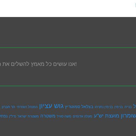
אנו עושים כל מאמץ להשלים את הנגשת האתר! במידה ונתקלת בבעיה אנא פנה אלינו!
גוש עציון
ל
בצלאל סמוטריץ
הר חברון
בנייה
בנימין
בנימין נתניהו
המנהל האזרחי
ה
ומרון
מועצת יש''ע
משטרה
נפתל
מעלה אדומים
משה סוויל
משטרת ישראל
נדל''ן