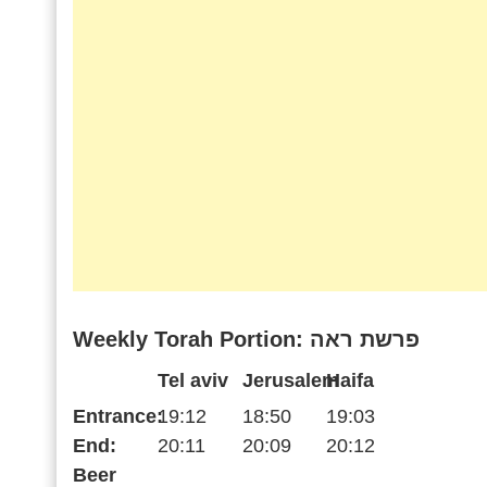
Weekly Torah Portion: פרשת ראה
Tel aviv
Jerusalem
Haifa
Entrance:
19:12
18:50
19:03
End:
20:11
20:09
20:12
Beer