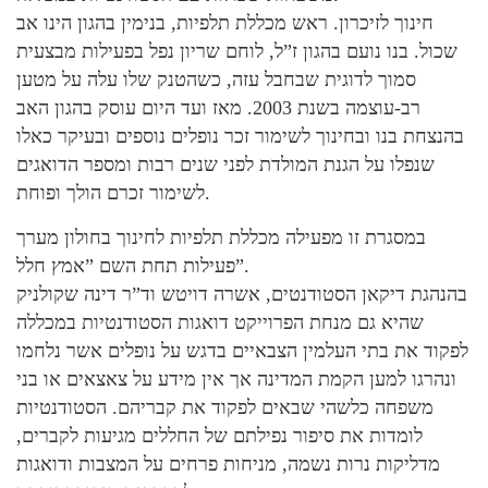
חינוך לזיכרון. ראש מכללת תלפיות, בנימין בהגון הינו אב
שכול. בנו נועם בהגון ז”ל, לוחם שריון נפל בפעילות מבצעית
סמוך לדוגית שבחבל עזה, כשהטנק שלו עלה על מטען
רב-עוצמה בשנת 2003. מאז ועד היום עוסק בהגון האב
בהנצחת בנו ובחינוך לשימור זכר נופלים נוספים ובעיקר כאלו
שנפלו על הגנת המולדת לפני שנים רבות ומספר הדואגים
לשימור זכרם הולך ופוחת.
במסגרת זו מפעילה מכללת תלפיות לחינוך בחולון מערך
פעילות תחת השם ”אמץ חלל”.
בהנהגת דיקאן הסטודנטים, אשרה דויטש וד”ר דינה שקולניק
שהיא גם מנחת הפרוייקט דואגות הסטודנטיות במכללה
לפקוד את בתי העלמין הצבאיים בדגש על נופלים אשר נלחמו
ונהרגו למען הקמת המדינה אך אין מידע על צאצאים או בני
משפחה כלשהי שבאים לפקוד את קבריהם. הסטודנטיות
לומדות את סיפור נפילתם של החללים מגיעות לקברים,
מדליקות נרות נשמה, מניחות פרחים על המצבות ודואגות