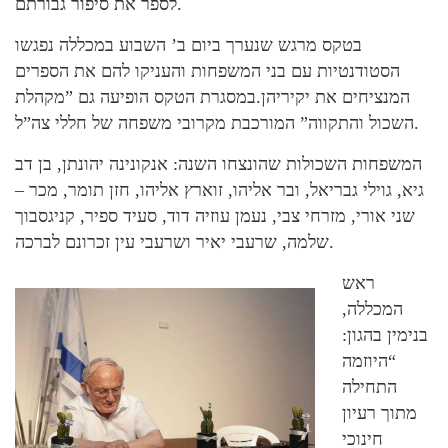
לספר את סיפור גבורתם.
בטקס מרגש שנערך ביום ב’ השבוע במכללה נפגשו
הסטודנטיות עם בני המשפחות והעניקו להם את הספרים
המנציחים את יקיריהן.במסגרת הטקס הופיעה גם ”מקהלת
השכול והתקווה” המורכבת מקרובי משפחה של חללי צה”ל.
המשפחות השכולות שהונצחו השנה: אנקונינה יהונתן, בן דב
גיא, גוילי גבריאל, ובר אליהו, זוארץ אליהו, חזן תומר, מכר –
שני אורי, מזרחי צבי, נעמן עוזיה דוד, סעיד ספיר, קניגסבוך
שלמה, שרעבי יאיר ושרעבי עין זכרונם לברכה.
ראש
המכללה,
בנימין בהגון:
“היוזמה
התחילה
מתוך רעיון
חינוכי