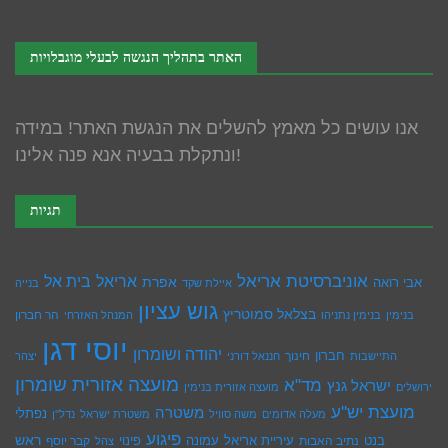
האתר בתהליך הנגשה לבעלי מוגבלויות
אנו עושים כל מאמץ להשלים את הנגשת האתר! במידה
ונתקלת בבעיה אנא פנה אלינו!
תגיות
אוניברסיטת אריאל
בית אל
אריאל
אפרת
אבי רואה
איילת שקד
בנייה
גוש עציון
בצלאל סמוטריץ
הר חברון
בנימין
בנימין נתניהו
המנהל האזרחי
יוסי דגן
יהודה ושומרון
חברון
חינוך
התיישבות
חננאל דורני
יצהר
מועצה אזורית שומרון
מד"א
ישראל גנץ
ירושלים
מועצה אזורית בנימין
מועצת יש''ע
משטרה
נפתלי
מעלה אדומים
משה סוויל
משטרת ישראל
נדל''ן
פיגוע
ראש
עיריית אריאל
בנט
נתיב האבות
עמונה
פינוי
קבר יוסף
צהל