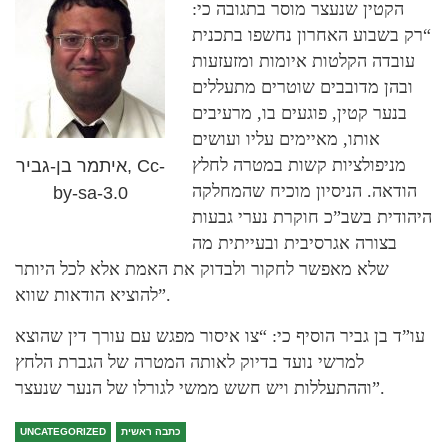
הקטין שנעצר מוסר בתגובה כי:
“רק בשבוע האחרון נחשפו בתכנית
עובדה הקלטות איומות ומזעזעות
ובהן מדובבים שוטרים מתעללים
בנער קטין, פוגעים בו, מרעיבים
אותו, מאיימים עליו ועושים
מניפולציות קשות במטרה לחלץ
איתמר בן-גביר, Cc-
הודאה. הניסיון מוכיח שהמחלקה
by-sa-3.0
היהודית בשב”כ חוקרת נערי גבעות
בצורה אגרסיבית ובעייתית מה
שלא מאפשר לחקור ולבדוק את האמת אלא לכל היותר
להוציא הודאות שווא”.
עו”ד בן גביר הוסיף כי: “צו איסור מפגש עם עורך דין שהוצא
למרשי נועד בדיוק לאותה המטרה של הגברת הלחץ
וההתעללות ויש חשש ממשי לגורלו של הנער שנעצר”.
כתבה ראשית
UNCATEGORIZED