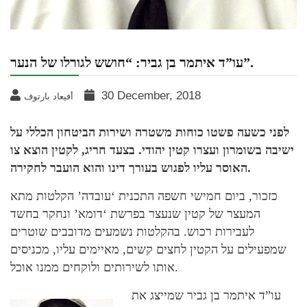
עו”ד איתמר בן גביר: “חושש לגורלו של הנער”.
30 December, 2018
أفيعاد بارتوف
לפני כשעה פשטו כוחות משטרה ושירות הביטחון הכללי על
ישיבה בשומרון ועצרו קטין יהודי. בצעד חריג, לקטין הוצא צו
האוסר עליו לפגוש בעורך דינו והוא הועבר לחקירה.
כזכור, ביום חמישי חשפה התכנית ‘עובדה’ הקלטות מתא
המעצר של קטין שנעצר בפרשת ‘דומא’ ונחקר בחשד
לעבירות רכוש. בהקלטות נשמעים מדובבים שוטרים
שמפעילים על הקטין לחצים קשים, מאיימים עליו, מכניסים
אותו לשירותים ולוקחים ממנו אוכל.
עו”ד איתמר בן גביר שמייצג את