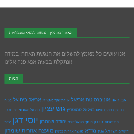
האתר בתהליך הנגשה לבעלי מוגבלויות
אנו עושים כל מאמץ להשלים את הנגשת האתר! במידה
ונתקלת בבעיה אנא פנה אלינו!
תגיות
אוניברסיטת אריאל
בית אל
אריאל
אפרת
אבי רואה
איילת שקד
בנייה
גוש עציון
בצלאל סמוטריץ
הר חברון
בנימין
בנימין נתניהו
המנהל האזרחי
יוסי דגן
יהודה ושומרון
חברון
חינוך
התיישבות
חננאל דורני
יצהר
מועצה אזורית שומרון
מד"א
ישראל גנץ
ירושלים
מועצה אזורית בנימין