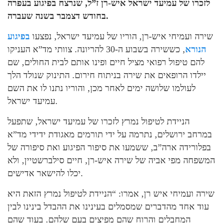
לזכרו של עמיעד ישראל איש-רן ז”ל, שנרצח בפיגוע בעפרה
בחודש דצמבר בשנה שעברה.
שירה ועמיחי איש-רן, הוריו של עמיעד ישראל, נפצעו
בפיגוע
הנורא
, כששירה בשבוע ה-30 להריונה. צוותי מד”א העניקו
להם טיפול רפואי מציל חיים ופינו אותם לבית החולים, שם
יילדו הרופאים את שירה בניתוח חירום. התינוק שנולד הלך
לעולמו שלושה ימים לאחר מכן, והוריו נתנו לו את השם
עמיעד ישראל.
הניידת לטיפול נמרץ לזכרו של עמיעד ישראל, שתפעל
במרחב ירושלים, נתרמה על ידי תורמים מאגודת ידידי מד”א
בפלורידה ארה”ב, ששמעו את סיפור הפיגוע ואת סיפורה של
המשפחה מפי אביה של שירה איש-רן, חיים סילברשטיין, ולא
יכלו להישאר אדישים.
שירה ועמיחי איש רן, אמרו: “הניידת לטיפול נמרץ הזאת היא
עוד אחד מהדברים שמסמלים בעינינו את ההבדל בינינו לבין
המחבלים והרוח שהם מפיצים בעם שלהם. בעוד שהם