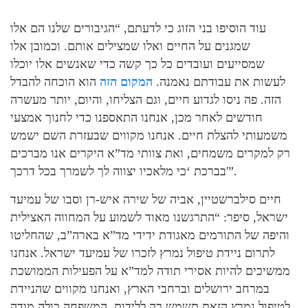
עוד הוסיפו בני הזוג כי לדעתם, “הגיבורים שלנו הם אלו
שמגנים על החיים ואלו שמצילים אותם. וכמובן אלו
שמסייעים ועובדים כל כך קשה כדי שאנשים אלו יוכלו
לעשות את עבודתם נאמנה.
המקום הזה
הוא הוכחה להבדל
הזה. פה ניסו לגדוע חיים, וגם הצליחו, והיום, יותר מעשרה
חודשים לאחר מכן, אנחנו התאספנו כדי לחנוך אמצעי
משמעותי להצלת חיים. אנחנו מקווים שבעזרת השם ישמש
רק למקרים משמחים, ואת צוותי מד”א היקרים אנו מברכים
בברכת ‘כי מלאכיו יצווה לך לשמרך בכל דרכך'”.
חיים סילברשטיין, אביה של שירה איש-רן וסבו של עמיעד
ישראל, סיפר: “התרגשנו מאוד לשמוע על המחווה האצילית
והיפה של התורמים מאגודת ידידי מד”א בארה”ב, שהחליטו
לתרום ניידת טיפול נמרץ לזכרו של עמיעד ישראל. אנחנו
ממשיכים להיות אסירי תודה למד”א על הפעילות הממושכת
במרחב ירושלים וברחבי הארץ, ואנחנו מקווים שהניידת
לטיפול נמרץ הזאת תשמש רק ללידות. המשפחה כולה מודה