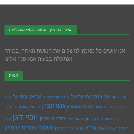
האתר בתהליך הנגשה לבעלי מוגבלויות
אנו עושים כל מאמץ להשלים את הנגשת האתר! במידה
ונתקלת בבעיה אנא פנה אלינו!
תגיות
אוניברסיטת אריאל
בית אל
אריאל
אפרת
אבי רואה
איילת שקד
בנייה
גוש עציון
בצלאל סמוטריץ
הר חברון
בנימין
בנימין נתניהו
המנהל האזרחי
יוסי דגן
יהודה ושומרון
חברון
חינוך
התיישבות
חננאל דורני
יצהר
מועצה אזורית שומרון
מד"א
ישראל גנץ
ירושלים
מועצה אזורית בנימין