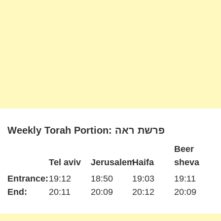
Weekly Torah Portion: פרשת ראה
Beer
Tel aviv
Jerusalem
Haifa
sheva
Entrance:
19:12
18:50
19:03
19:11
End:
20:11
20:09
20:12
20:09