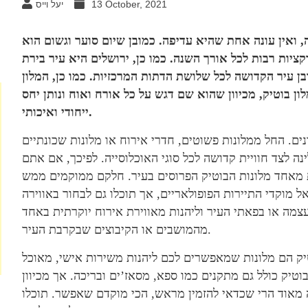
13 October, 2021
יעל וייס
 ואין עונה אחת שהיא עדיפה. כמובן שיום סוער וגשום הוא
יות רבות לכל אורך השנה. כמו כן, ירושלים היא עיר בירת
ן עיר הקדושה לכל שלושת הדתות המרכזיות. כמו כן, המלון
ון בוטיק, מכיוון שהוא שם דגש על כל אורח ואוח ונותן יחס
ייחודי ואיכותי.
ים. החל ממלונות פשוטים, חדרי אירוח או מלונות שכונתיים
ינה לצד חוויית קדושה לכל סוגי האוכלוסייה. לפיכך, אם אתם
נות מאחד מלונות הבוטיק הפרוסים בעיר. חלקם ממוקמים ממש
 מוקדי התיירות הפופולאריים, אך תוכלו גם לבחור באווירה
 עצמה או בפאתי העיר וליהנות מאווירת אירוח יוקרתית באחד
מהמושבים או הקיבוצים שבקרבת העיר.
יק הם מלונות שמאפשרים לכם ליהנות משירות אישי, מאוכל
וטיק כולל גם מתקנים כמו ספא, מסאז’ים ובריכה. אך מכיוון
ה מאוד הרי שכדאי להזמין מראש, הכי מוקדם שאפשר. תוכלו