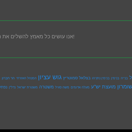
אנו עושים כל מאמץ להשלים את הנגשת האתר! במידה ונתקלת בבעיה אנא פנה אלינו!
גוש עציון
ל
בצלאל סמוטריץ
הר חברון
בנייה
בנימין
בנימין נתניהו
המנהל האזרחי
ה
ומרון
מועצת יש''ע
משטרה
נפתל
מעלה אדומים
משה סוויל
משטרת ישראל
נדל''ן