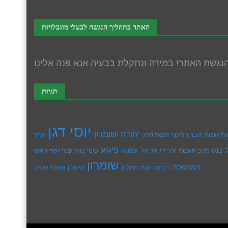
האתר בתהליך הנגשה לבעלי מוגבלויות
תגיות
יוסי דגן
יהודה ושומרון
חברון
חינוך
תיישבות
חננאל דורני
יצהר
פיגוע
ראש
עיריית אריאל
י בנט
נתיב האבות
עמונה
פינוי
קבר יוסף
צהל
שומרון
הממשלה
שולי מועלם
ריבונות
שי אלון
תאונת דרכים