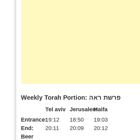
Weekly Torah Portion: פרשת ראה
Tel aviv
Jerusalem
Haifa
Entrance:
19:12
18:50
19:03
End:
20:11
20:09
20:12
Beer