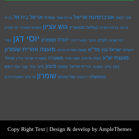
אוניברסיטת אריאל
בית אל
אריאל
אפרת
אבי רואה
איילת שקד
בנייה
גוש עציון
בצלאל סמוטריץ
הר חברון
בנימין
בנימין נתניהו
המנהל האזרחי
יוסי דגן
יהודה ושומרון
חברון
חינוך
התיישבות
חננאל דורני
יצהר
מועצה אזורית שומרון
מד"א
ישראל גנץ
ירושלים
מועצה אזורית בנימין
מועצת יש''ע
משטרה
נפתלי
מעלה אדומים
משה סוויל
משטרת ישראל
נדל''ן
פיגוע
ראש
עיריית אריאל
בנט
נתיב האבות
עמונה
פינוי
קבר יוסף
צהל
שומרון
הממשלה
שולי מועלם
ריבונות
שי אלון
תאונת דרכים
Copy Right Text |
Design & develop by AmpleThemes