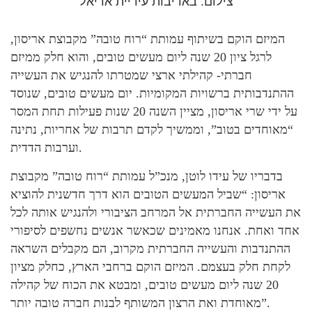
צילום: באדיבות עיריית אריאל
המיזם הוקם בשיתוף עמותת “רוח טובה” מקבוצת אריסון,
לרגל ציון 20 שנה ליום מעשים טובים, והוא חלק ממיזם
חברתי- קהילתי ארצי שמטרתו להנגיש את העשייה
ההתנדבותית ברשויות המקומיות. יום מעשים טובים, שנוסד
על ידי שרי אריסון, מציין השנה 20 שנות פעילות תחת המסר
“מאוחדים בטוב”, וממשיך לקדם תרבות של אחריות, נתינה
וערבות הדדית.
בדבריו של עידו לוטן, מנכ”ל עמותת “רוח טובה” מקבוצת
אריסון: “שביל המעשים הטובים הוא דרך חדשנית להוציא
את העשייה החברתית אל המרחב הציבורי ולהנגיש אותה לכל
אחד ואחת. אנחנו מאמינים שכאשר אנשים נחשפים לסיפורי
ההתנדבות והעשייה החברתית מקרוב, הם מקבלים השראה
לקחת חלק בעצמם. המיזם הוקם ברחבי הארץ, כחלק מציון
20 שנה ליום מעשים טובים, ומבטא את הכוח של קהילה
מאוחדת ואת הרצון המשותף לבנות חברה טובה יותר”.