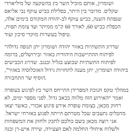
ושומרון, אותם מוביל השר כץ בהשקעה של מיליארדי
שקלים. מדובר בין היתר, בסלילת כביש עוקף נבי אליאס
שנפתח השנה, כביש עוקף לב-יהודה המקודם בימים אלה,
הכפלת כביש 60, לאורך 60 ק”מ ממיתר ועד צומת תפוח,
טיפול בעשרות מוקדי סיכון ועוד.
“שדרוג התשתיות באזור יהודה ושומרון יתן תנופה גדולה
לפיתוח ההתיישבות היהודית באזור ובירושלים, בדומה
לפיתוח התשתיות שבוצע בגליל ובנגב. שדרוג הכבישים
ביהודה ושומרון, יתן מענה לתחזיות גידול האוכלוסיה באזור”,
הוסיף שר התחבורה.
במהלך טקס חנוכת המפרידן התייחס השר כץ לפיגוע בעופרה
ואמר “האירוע הזה מלווה בכאב גדול. לפני מספר ימים, לא
רחוק מכאן, בצומת עופרה אירע פיגוע אכזרי, כאשר יצאו
מחבלים נתעבים שכל מטרתם הייתה לפגוע באזרחי ישראל.
אני רוצה מכאן בשם כולכם לחבק ולחזק את המשפחות
ולשלוח איחולי החלמה לאם הצעירה, שירה איש-רן ובנה