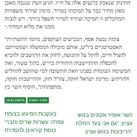
התינוק שנאבק ברגעים אלה על חייו. הגיע העת שנגבה מאבן
מאזן מחיר כבד על תמיכתו בטרור. מימון ועידוד משפחות
המחבלים זו תמיכה ועידוד לטרור השפל ביותר, ויש לגבות
ממנו את מלוא המחיר.״
“צומת גבעת אסף, הכבישים העוקפים, מיזמי התשתיות
האסטרטגיים ביו”ש, אותם מובילה הממשלה ושמטרתם:
להציל חיים, להקל על התנועה, לחזק את התושבים ולהביא
להכפלת ההתיישבות היהודית ביו״ש, בתוך עשור, זאת
המשימה העומדת בפנינו וזאת התשובה למי שחושב להחליש
ולהרתיע: מדינת ישראל חזקה, צה”ל חזק, והתיישבות חזקה,
ומתפתחת”, הוסיף השר כץ.
כתבה ראשית
חדשות בנימין
בעקבות הפיגוע בצומת
השר אופיר אקוניס בגוש
עפרה: עשרות שרים וחברי
עציון: “גם אני בעד החלת
כנסת קוראים להסדרת
הריבונות בגוש עציון”