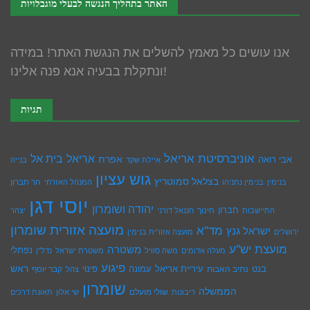
האתר בתהליך הנגשה לבעלי מוגבלויות
אנו עושים כל מאמץ להשלים את הנגשת האתר! במידה
ונתקלת בבעיה אנא פנה אלינו!
תגיות
אוניברסיטת אריאל
בית אל
אריאל
אפרת
אבי רואה
איילת שקד
בנייה
גוש עציון
בצלאל סמוטריץ
הר חברון
בנימין
בנימין נתניהו
המנהל האזרחי
יוסי דגן
יהודה ושומרון
חברון
חינוך
התיישבות
חננאל דורני
יצהר
מועצה אזורית שומרון
מד"א
ישראל גנץ
ירושלים
מועצה אזורית בנימין
מועצת יש''ע
משטרה
נפתלי
מעלה אדומים
משה סוויל
משטרת ישראל
נדל''ן
פיגוע
ראש
עיריית אריאל
בנט
נתיב האבות
עמונה
פינוי
קבר יוסף
צהל
שומרון
הממשלה
שולי מועלם
ריבונות
שי אלון
תאונת דרכים