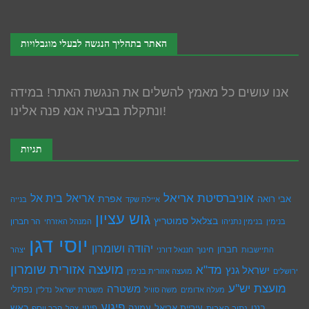
האתר בתהליך הנגשה לבעלי מוגבלויות
אנו עושים כל מאמץ להשלים את הנגשת האתר! במידה
ונתקלת בבעיה אנא פנה אלינו!
תגיות
אוניברסיטת אריאל
בית אל
אריאל
אפרת
אבי רואה
איילת שקד
בנייה
גוש עציון
בצלאל סמוטריץ
הר חברון
בנימין
בנימין נתניהו
המנהל האזרחי
יוסי דגן
יהודה ושומרון
חברון
חינוך
התיישבות
חננאל דורני
יצהר
מועצה אזורית שומרון
מד"א
ישראל גנץ
ירושלים
מועצה אזורית בנימין
מועצת יש''ע
משטרה
נפתלי
מעלה אדומים
משה סוויל
משטרת ישראל
נדל''ן
פיגוע
ראש
עיריית אריאל
בנט
נתיב האבות
עמונה
פינוי
קבר יוסף
צהל