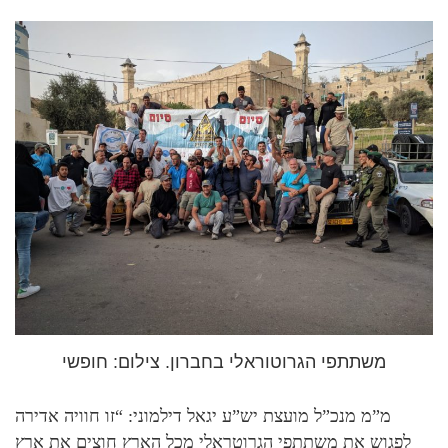
משתתפי הגרוטוראלי בחברון. צילום: חופשי
מ”מ מנכ”ל מועצת יש”ע יגאל דילמוני: “זו חוויה אדירה
לפגוש את משתתפי הגרוטראלי מכל הארץ חוצים את ארץ