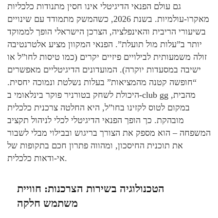
גם עולם הפנאי הדיגיטלי אינו חסין מתנודות כלכליות
מאקרו-עולמיות. בשנת 2026, כשהמשק מתמודד עם שינויים
בשיעורי הריבית והאינפלציה, הצרכן הישראלי הופך לממוקד
יותר ב”עלות מול תועלת”. הפנאי המקוון מציע אלטרנטיבה
זולה משמעותית לבילויים פיזיים יקרים (כמו טיסות לחו”ל או
ישיבה במסעדות יוקרה). המועדונים הדיגיטליים מאפשרים
“חופשה קטנה מהמציאות” בעלות נשלטת ונמוכה יחסית.
היכולת לשחק בטורניר פוקר בינלאומי ב-club gg מהבית,
במקום לטוס לקזינו בחו”ל, היא החלטה צרכנית כלכלית
מובהקת. כך הופך הפנאי הדיגיטלי לכלי לניהול תקציב
המשפחה – הוא מספק את הצורך בריגוש ובבילוי מבלי לשבור
את תוכנית החיסכון, ומהווה פתרון חכם בתקופות של
אי-ודאות כלכלית.
הטכנולוגיה בשירות הצרכנות: חוויית
משתמש חלקה