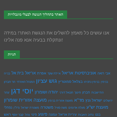
האתר בתהליך הנגשה לבעלי מוגבלויות
אנו עושים כל מאמץ להשלים את הנגשת האתר! במידה
ונתקלת בבעיה אנא פנה אלינו!
תגיות
אוניברסיטת אריאל
בית אל
אריאל
אפרת
אבי רואה
איילת שקד
בנייה
גוש עציון
בצלאל סמוטריץ
הר חברון
בנימין
בנימין נתניהו
המנהל האזרחי
יוסי דגן
יהודה ושומרון
חברון
חינוך
התיישבות
חננאל דורני
יצהר
מועצה אזורית שומרון
מד"א
ישראל גנץ
ירושלים
מועצה אזורית בנימין
מועצת יש''ע
משטרה
נפתלי
מעלה אדומים
משה סוויל
משטרת ישראל
נדל''ן
פיגוע
ראש
עיריית אריאל
בנט
נתיב האבות
עמונה
פינוי
קבר יוסף
צהל