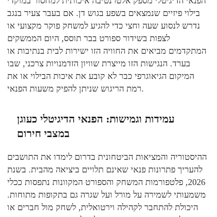
הפנאי הדיגיטלי מספק אלטרנטיבה איכותית למחסור במוקדי
בילוי פיזיים שנמצאים בשפע בגוש דן. אם בעבר צעיר בנגב
נדרש לנסוע שעה וחצי כדי להגיע למשחק פוקר מקצועי או
לצפות בשידור ספורט בבר תוסס, היום הממשקים
המתקדמים מביאים את החוויה הזו ישירות לבית בנתיבות או
בערד. הנגישות הזו מייצרת שוויון הזדמנויות צרכני, שבו
המיקום הגיאוגרפי כבר לא קובע את איכות הבילוי או את
רמת הריגוש שניתן להפיק משעות הפנאי.
עמידות וגמישות: הפנאי הדיגיטלי כעוגן
במצבי חירום
ההיסטוריה והמציאות הביטחונית בדרום לימדו את התושבים
להעריך פתרונות פנאי שאינם תלויים ביציאה מהבית. בשנת
2026, פלטפורמות המשחק והספורט המקוונות נתפסות ככלי
משמעותי לשמירה על מורל ועל שגרה גם בתקופות מתוחות.
היכולת להתחבר לקהילה וירטואלית, לשחק מול חברים או