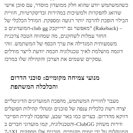
כשהמשתמש יודע שהוא חלק ממועדון מוסדר, עם סוכן אישי
שדואג להפקדות ולמשיכות במהירות ובדיסקרטיות, חוויית
הבילוי הופכת להרבה יותר רגועה ומספקת. המודל הכלכלי של
המועדונים ב-club gg מאפשר גם “רייקבק” (Rakeback) –
החזר עמלות לשחקנים, מה שמהווה הטבה צרכנית
משמעותית המגדילה את ערך הכסף של המשתמש. זוהי
דוגמה מושלמת לאיך טכנולוגיה חכמה יודעת לייצר מודלים
עסקיים ששמים את הצרכן והקהילה שלו במרכז.
מנועי צמיחה מקומיים: סוכני הדרום
והכלכלה המשתפת
מעבר לחוויית המשתמש, מהפכת המועדונים הדיגיטליים
יצרה רשת כלכלית ענפה של סוכנים ומנהלי קהילות הפועלים
דווקא מהדרום. בערים כמו באר שבע, שהפכה לבירת הסייבר
והטכנולוגיה, קמו מועדוני חברים ב-ClubGG וזירות משחק
ב-7XL המנוהלות על ידי יזמים מקומיים. סוכנים אלו מספקים