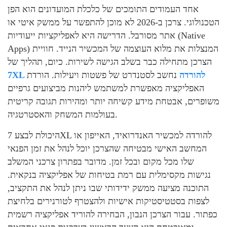
אחד העמודים התומכים של כלכלת המועדונים הוא הפן
הטכנולוגי. צרכן ב-2026 לא מוכן להתפשר על ממשק איטי או
אתר מסורבל. הדרישה היא לאפליקציות ייעודיות (Native
Apps) המנצלות את מלוא העוצמה של המכשיר הנייד. חוויית
הצרכן מתחילה כבר בשלב הגישה לשירות. כיום, תהליך של
להורדה
נחשב לסטנדרט של פשטות ויעילות. הורדת
XL
7
האפליקציה מאפשרת למשתמש ליהנות מביצועים גרפיים
משופרים, אבטחת מידע קשיחה יותר ומהירות תגובה קריטית
בעולמות המשחק והאסטרטגיה.
היכולת לבצע 7XL להורדה למכשיר האנדרואיד, האייפון או
המחשב האישי מבטיחה שהצרכן יוכל לנהל את זמן הפנאי
שלו מכל מקום ובכל זמן. מדובר בפתרון צרכני המשלב
נגישות מקסימלית עם רמת בטיחות של אפליקציה בנקאית.
התוכנה מציעה ממשק ידידותי שבו ניתן לנהל את התקציב,
לצפות בסטטיסטיקות אישיות ולהצטרף לטורנירים בלחיצת
כפתור. עבור הצרכן הנבון, הבחירה להוריד אפליקציה רשמית