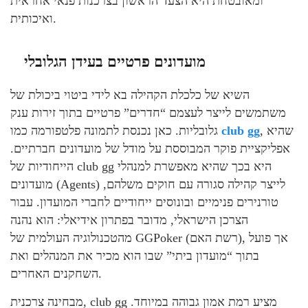
ומאובטחת היא הצעד הראשון בצרכנות פנאי אחראית
ואיכותית.
מועדונים פרטיים בעידן הגלובלי
השיא של כלכלת הקהילה בא לידי ביטוי ביכולת של
משתמשים לייצר לעצמם “חדרים” פרטיים בתוך זירות ענק
, שהיא
club gg
גלובליות. כאן נכנסת לתמונה פלטפורמה כמו
אפליקציית פוקר המבוססת על מודל של מועדונים חברתיים.
הייחודיות של club gg היא בכך שהיא מאפשרת למנהלי
מועדונים (Agents) לייצר קהילה סגורה עם חוקים משלהם,
טורנירים פנימיים ובונוסים ייחודיים לחברי המועדון. עבור
הצרכן הישראלי, מדובר בפתרון אידיאלי: הוא נהנה
מהטכנולוגיה העולמית של GGPoker (רשת האם), אך פועל
בתוך “מועדון ביתי” שבו הוא מכיר את המנהלים ואת
השחקנים האחרים.
מבחינה צרכנית, club gg מציע רמת אמון גבוהה במיוחד.