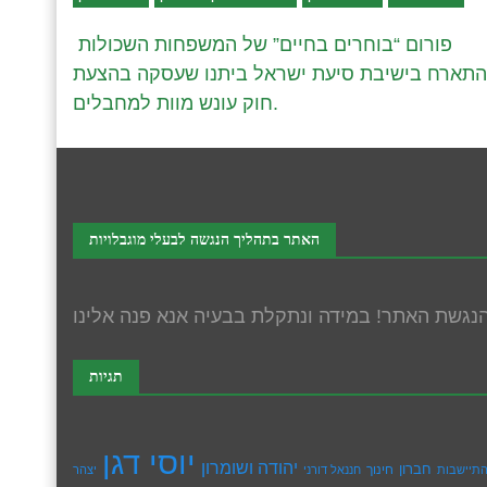
פורום “בוחרים בחיים” של המשפחות השכולות
התארח בישיבת סיעת ישראל ביתנו שעסקה בהצעת
חוק עונש מוות למחבלים.
האתר בתהליך הנגשה לבעלי מוגבלויות
תגיות
יוסי דגן
יהודה ושומרון
חברון
חינוך
תיישבות
חננאל דורני
יצהר