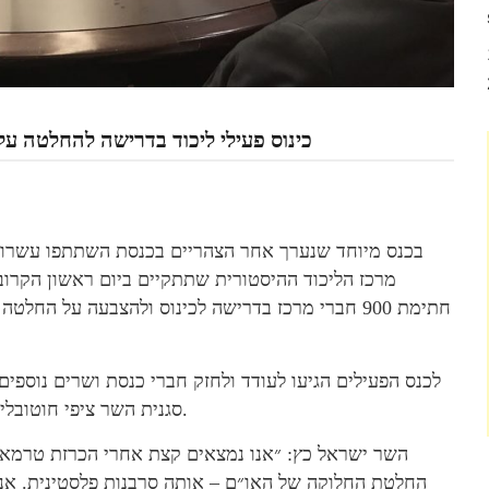
כינוס פעילי ליכוד בדרישה להחלטה על
בכנס מיוחד שנערך אחר הצהריים בכנסת השתתפו עשרות פ
מרכז הליכוד ההיסטורית שתתקיים ביום ראשון הקרו
חתימת 900 חברי מרכז בדרישה לכינוס ולהצבעה על ה
לכנס הפעילים הגיעו לעודד ולחזק חברי כנסת ושרים נוספי
סגנית השר ציפי חוטובלי, ח״כ יהודה גליק, ראש השלטון המקומי חיים ביבס ועוד.
החלטת החלוקה של האו״ם – אותה סרבנות פלסטינית. אנח