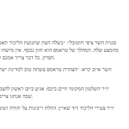
סגנית השר ציפי חוטובלי: ״בשלה העת שתנועת הליכוד תאמ
מהמצע שלה. המהלך של טראמפ הוא חזון נכסף. אין מישהו
הפרק. כל דבר צריך אמנם לעשות בתבונה מדינית אבל צריך גם לדעת לאן שואפים״.
השר איוב קרא: ״הצהרת טראמפ עשתה טוב למדינת ישראל
יו״ר השלטון המקומי חיים ביבס: אגיע ביום ראשון להצ
שבה אנחנו צריכים לנצל את זה עד תום, ולהביא את ההצעה לפרקטיקה״.
יו״ר צעירי הליכוד דוד שאיין: החלת ריבונות על יהודה ושו