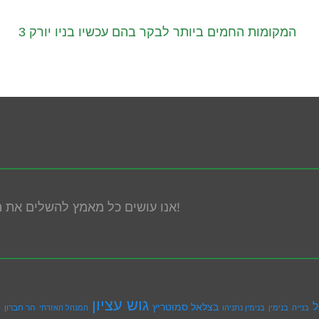
3 המקומות החמים ביותר לבקר בהם עכשיו בניו יורק
אנו עושים כל מאמץ להשלים את הנגשת האתר! במידה ונתקלת בבעיה אנא פנה אלינו!
גוש עציון
ל
בצלאל סמוטריץ
הר חברון
בנייה
בנימין
בנימין נתניהו
המנהל האזרחי
ה