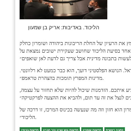
הליכוד. באדיבות: אריק בן שמעון
ץ את הרעיון של החלת הריבונות ביהודה ושומרון כחלק
 אחד בסיעת הליכוד שחושב שעקירת ישובים נמצאת על
. הנושא הפלסטיני דועך, הוא כבר כמעט לא רלוונטי.
מדינות המפרץ תומכות בהצהרת טראמפ״.
ביע איתכם. הזדמנות שיכול להיות שלא תחזור על עצמה,
מרון הוא חזון וזה מה שנעשה בכינוס המרכז, זו דרכה של
הליכוד״.
כתבה ראשית
חדשות שומרון
חדשות גוש עציון והר חברון
חדשות בנימין