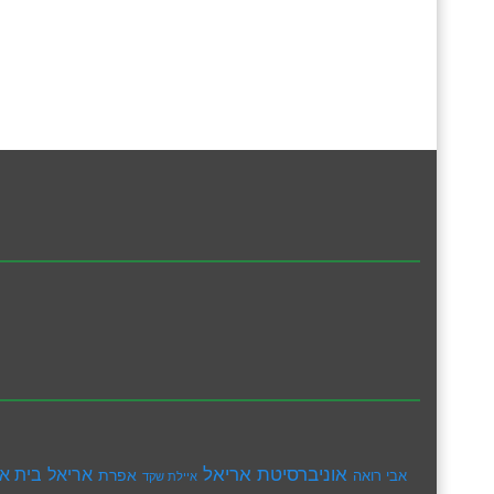
אוניברסיטת אריאל
בית א
אריאל
אפרת
אבי רואה
איילת שקד