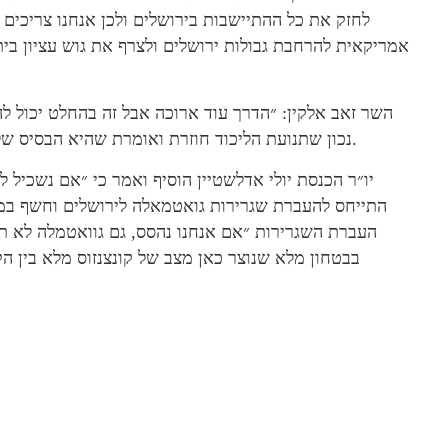
לחזק את כל ההתיישבות בירושלים ולכן אנחנו צריכים
אמריקאית להרחבת גבולות ירושלים ולצרף את גוש עציון בית
השר זאב אלקין: ״הדרך עוד ארוכה אבל זה בהחלט יכול לה
נכון שתנועת הליכוד חוזרת ואומרת שהיא הבסיס של המחנה הלאומי והיא נושאת הדגל של המחנה הלאומי״.
יו״ר הכנסת יולי אדלשטיין הוסיף ואמר כי ״אם נשכיל ל
העברת השגרירות ״אם אנחנו נהסס, גם גוואטמלה לא תהי
בבטחון מלא שנוצר כאן מצב של קונצנזוס מלא בין הק