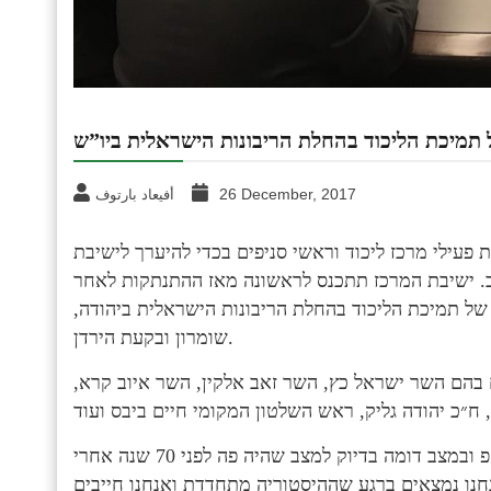
 תמיכת הליכוד בהחלת הריבונות הישראלית ביו”ש
26 December, 2017
أفيعاد بارتوف
עילי מרכז ליכוד וראשי סניפים בכדי להיערך לישיבת
ב. ישיבת המרכז תתכנס לראשונה מאז ההתנתקות לאחר
חלטה של תמיכת הליכוד בהחלת הריבונות הישראלית ביהודה,
שומרון ובקעת הירדן.
ם בהם השר ישראל כץ, השר זאב אלקין, השר איוב קרא,
השר ישראל כץ: ״אנו נמצאים קצת אחרי הכרזת טרמאפ ובמצב דומה בדיוק למצב שהיה פה לפני 70 שנה אחרי
נו נמצאים ברגע שההיסטוריה מתחדדת ואנחנו חייבים