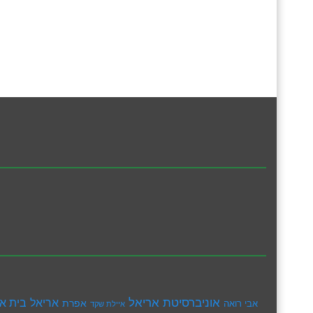
אוניברסיטת אריאל
בית א
אריאל
אפרת
אבי רואה
איילת שקד