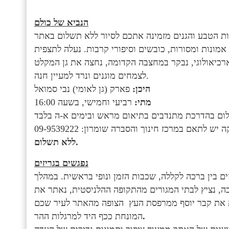
הנביא של כולם
אמונות ומסורות, כובשים וסיפורי קרבות. נעלה לתצפית
ארכיאולוגי, נבקר במחצבה הקדומה, נחצה את גן המקלט
לצמחים מוגנים ונרד למעיין חנה.
היכן:
פארק (גן לאומי) נבי סמואל
רביעי וחמישי, בשעה 16:00
מתי:
שלום בהדרכת מתנדבים בתיאום מראש ובימים א-ה בלבד
 לתאם במרכז חינוך והסברה שומרון: 09-9539222
ללא תשלום.
נפגשים בגריזים
ם בין ברכה לקללה, שכבות הזמן ונופי בראשית. במהלך
ה, נציץ לבתי המגורים מהתקופה ההלניסטית, נאתר את
ת את קבר יוסף ממרפסת העץ הצופה מהאתר לעיר שכם
.
המונחת ככף היד למרגלות ההר