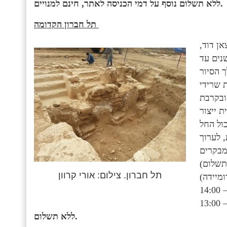
ללא תשלום נוסף על דמי הכניסה לאתר, חינם למנויים.
תל חברון הקדומה
ן דוד,
של ישי מבית לחם, שבה הוכתר ועליה מלך כ- 7 שנים עד
 הסיור
 שרידי
ובקרבת
 ייצור
, לערוך
מבקרים
תל חברון. צילום: אורי קרוון
מיידה)
ללא תשלום.