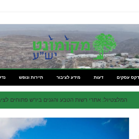
מקומון
דקס עסקים
דעות
מידע לציבור
תיירות ונופש
נדל
המלצטיול: אתרי רשות הטבע והגנים ביו”ש פתוחים לציב