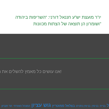
יו”ר מועצת יש”ע חננאל דורני: “השריפות ביהודה
ושומרון הן תוצאה של הצתות מכוונות”
אנו עושים כל מאמץ להשלים את הנגשת האתר! במידה ונתקלת בבעיה אנא פנה אלינו!
גוש עציון
ל
בצלאל סמוטריץ
הר חברון
בנייה
בנימין
בנימין נתניהו
המנהל האזרחי
ה