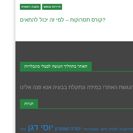
תיירות ונופש
כתבה ראשית
קורס תסרוקות – למי זה יכול להתאים?
האתר בתהליך הנגשה לבעלי מוגבלויות
תגיות
יוסי דגן
יהודה ושומרון
חברון
חינוך
תיישבות
חננאל דורני
יצהר