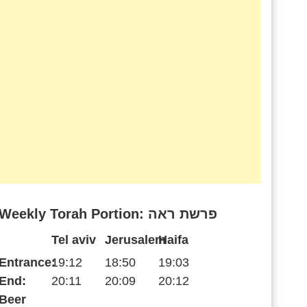
Weekly Torah Portion: פרשת ראה
Tel aviv
Jerusalem
Haifa
Entrance:
19:12
18:50
19:03
End:
20:11
20:09
20:12
Beer