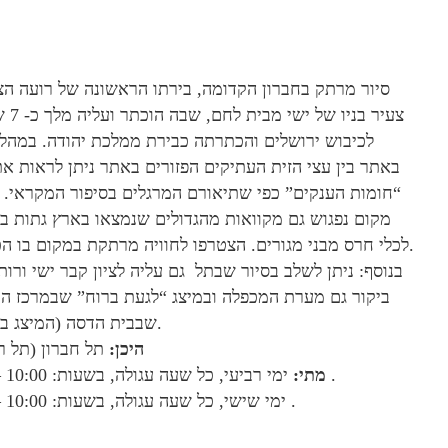
סיור מרתק בחברון הקדומה, בירתו הראשונה של רועה הצא
צעיר בניו 
לכיבוש ירושלים והכתרתה כבירת ממלכת יהודה. במהלך
באתר בין עצי הזית העתיקים הפזורים באתר ניתן לראות את
“חומות הענקים” כפי שתיאורם המרגלים בסיפור המקראי. 
מקום נפגוש גם מקוואות מהגדולים שנמצאו בארץ גתות בית
לכלי חרס מבני מגורים. הצטרפו לחוויה מרתקת במקום בו הכול החל.
בנוסף: ניתן לשלב בסיור שבתל גם עליה לציון קבר ישי ורות
ביקור גם מערת המכפלה ובמיצג “לגעת ברוח” שבמרכז ה
שבבית הדסה (המיצג בתשלום).
היכן:
תל חברון (תל רו
ימי רביעי, כל שעה עגולה, בשעות: 10:00 – 14:00 .
מתי:
ימי שישי, כל שעה עגולה, בשעות: 10:00 – 13:00 .