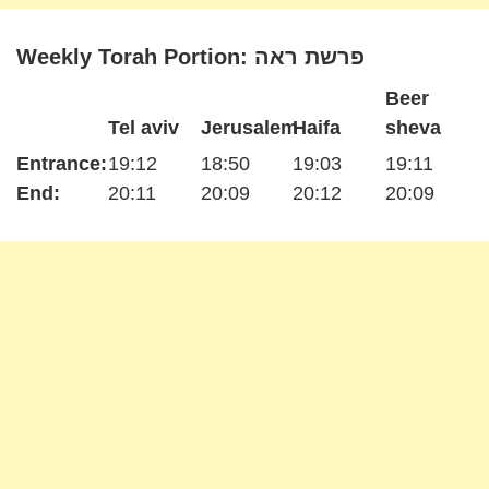
Weekly Torah Portion: פרשת ראה
Beer
Tel aviv
Jerusalem
Haifa
sheva
Entrance:
19:12
18:50
19:03
19:11
End:
20:11
20:09
20:12
20:09