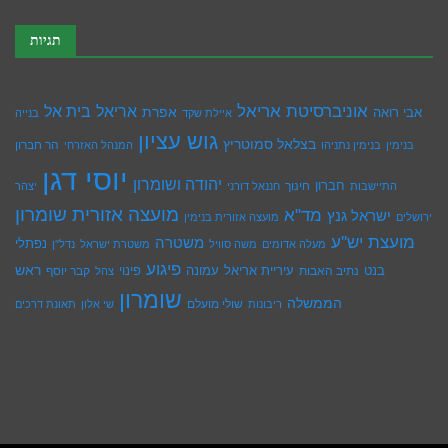
תגיות
אוניברסיטת אריאל
בית אל
אריאל
אפרת
אבי רואה
איילת שקד
בנייה
גוש עציון
בצלאל סמוטריץ
הר חברון
בנימין
בנימין נתניהו
המנהל האזרחי
יוסי דגן
יהודה ושומרון
חברון
חינוך
התיישבות
חננאל דורני
יצהר
מועצה אזורית שומרון
מד"א
ישראל גנץ
ירושלים
מועצה אזורית בנימין
מועצת יש''ע
משטרה
נפתלי
מעלה אדומים
משה סוויל
משטרת ישראל
נדל''ן
פיגוע
ראש
עיריית אריאל
בנט
נתיב האבות
עמונה
פינוי
קבר יוסף
צהל
שומרון
הממשלה
שולי מועלם
ריבונות
שי אלון
תאונת דרכים