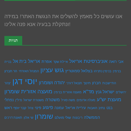
אנו עושים כל מאמץ להשלים את הנגשת האתר! במידה
ונתקלת בבעיה אנא פנה אלינו!
תגיות
אוניברסיטת אריאל
בית אל
אריאל
אפרת
אבי רואה
איילת שקד
בנייה
גוש עציון
בצלאל סמוטריץ
הר חברון
בנימין
בנימין נתניהו
המנהל האזרחי
יוסי דגן
יהודה ושומרון
חברון
חינוך
התיישבות
חננאל דורני
יצהר
מועצה אזורית שומרון
מד"א
ישראל גנץ
ירושלים
מועצה אזורית בנימין
מועצת יש''ע
משטרה
נפתלי
מעלה אדומים
משה סוויל
משטרת ישראל
נדל''ן
פיגוע
ראש
עיריית אריאל
בנט
נתיב האבות
עמונה
פינוי
קבר יוסף
צהל
שומרון
הממשלה
שולי מועלם
ריבונות
שי אלון
תאונת דרכים