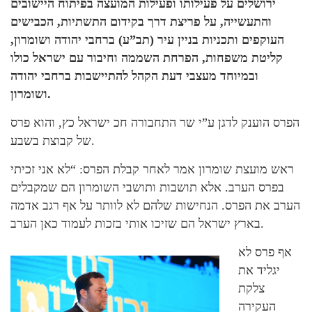
ירושלים על פעילותו ופעילות המועצה בפיתוח היישובים
והתעשייה, על פריצת דרך בקידום התשתיות, הכבישים
העוקפים ותכניות בניין עיר (תב”ע) ברחבי יהודה ושומרון,
קליטת משפחות, הפרחת השממה וחיבור עם ישראל כולו
ובמיוחד מעצבי דעת הקהל להתיישבות ברחבי יהודה
ושומרון.
הפרס הוענק לדגן ע”י שר התחבורה חכ ישראל כץ, והוא פרס
של קבוצת בשבע.
ראש מועצת שומרון אמר לאחר קבלת הפרס: “לא אני זכיתי
בפרס הערב. אלא תושבות ותושבי השומרון הם שמקבלים
הערב את הפרס. הנחישות שלהם לא לוותר על אף רגב אדמה
בארץ ישראל הם שזיכו אותי בזכות לעמוד כאן הערב.
אף פרס לא
יגליד את
צלקת
העקירה