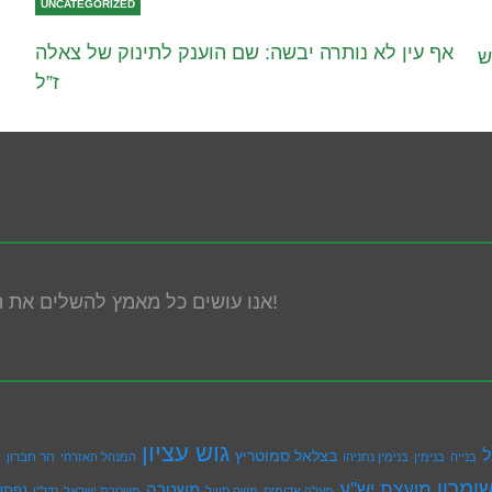
UNCATEGORIZED
אף עין לא נותרה יבשה: שם הוענק לתינוק של צאלה
ש
ז”ל
אנו עושים כל מאמץ להשלים את הנגשת האתר! במידה ונתקלת בבעיה אנא פנה אלינו!
גוש עציון
ל
בצלאל סמוטריץ
הר חברון
בנייה
בנימין
בנימין נתניהו
המנהל האזרחי
ה
ומרון
מועצת יש''ע
משטרה
נפתל
מעלה אדומים
משה סוויל
משטרת ישראל
נדל''ן