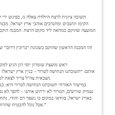
תשובה ציונית לרצח היולדת צאלה גז, בפיגוע ירי 
הקימו תושבים ומתנדבים אוהבי ארץ ישראל, מבנה 
המועצה שהוקם כמחאה ליד מקום הרצח. המבנה הוקם 
זהו המבנה הראשון שהוקם בשכונת “ברוכין דרום” ש
ראש מועצת שומרון יוסי דגן הגיע למ
אותם: “תשובתנו הנחושה לטרור – בניין ארץ ישראל! 
הצבאית צה”ל צריך לצאת למבצע תמרון קרקעי כפי שנעשה במחנה הטרור טול כרם וג’נין.
במישור האזרחי תשובתנו הנחושה לטרור היא: בני
נעמיק שורשים, הטרור לא ירתיע אותנו – להפך.לא נפ
בארץ ישראל, בוודאי במקום בו נשפך דם יהודי, נתחז
אבל נוכל להבטיח שהרוח שלה תמשיך לחיות ולהתחזק דרך הבנייה והצמיחה בשומרון.”