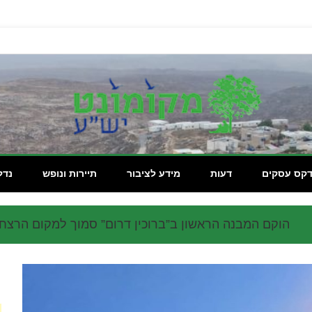
מקומון
דקס עסקים
דעות
מידע לציבור
תיירות ונופש
נדל
הוקם המבנה הראשון ב”ברוכין דרום” סמוך למקום הרצח