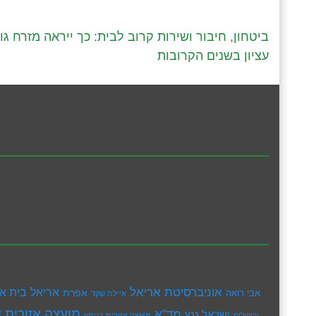
ביטחון, חיבור ושירות קרוב לבית: כך ייראה מזרח גו
עציון בשנים הקרובות
אוניברסיטת אריאל
בית א
אריאל
אפרת
אבי רואה
איילת שקד
מועצה אזורית ש
מד"א
ישראל גנץ
ירושלים
מועצה אזורית בנימין