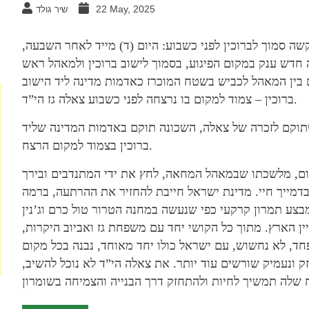
22 May, 2025
שיר גולד
קשה סמוך לברוכין לפני כשבוע: היום (ד) מייד לאחר השבעה,
חדש ענק במקום הפיגוע, בסמוך לישוב ברוכין ולמאהל ראש
בין המאהל לכביש בשטח המוכרז כאדמות מדינה ליד הישוב
ברוכין – צמוד למקום בו נרצחה לפני כשבוע צאלה גז הי”ד.
תוקם לזכרה של צאלה, השכונה תוקם באדמות המדינה שליד
ברוכין בצמוד למקום הרצח.
קום, מלשכתו שבמאהל המחאה, לחץ את ידי המתנדבים ובירך
בדמייך חיי. מדינת ישראל חייבת להחזיר את ההרתעה, ברמה
ין הארץ. מתוך כל הקושי יחד עם משפחת גז ואביוב היקרות,
חד, לא נחשוש, עם ישראל כולו יחד מאוחד, נבנה בכל מקום
ק ונעמיק שורשים עוד יותר. את צאלה הי”ד לא נוכל להשיב,