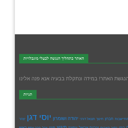
האתר בתהליך הנגשה לבעלי מוגבלויות
תגיות
יוסי דגן
יהודה ושומרון
חברון
חינוך
תיישבות
חננאל דורני
יצהר
פיגוע
ראש
עיריית אריאל
י בנט
נתיב האבות
עמונה
פינוי
קבר יוסף
צהל