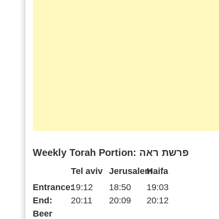
Weekly Torah Portion: פרשת ראה
Tel aviv
Jerusalem
Haifa
Entrance:
19:12
18:50
19:03
End:
20:11
20:09
20:12
Beer