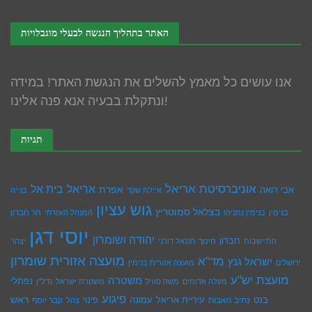
האתר בתהליך הנגשה לבעלי מוגבלויות
אנו עושים כל מאמץ להשלים את הנגשת האתר! במידה
ונתקלת בבעיה אנא פנה אלינו!
תגיות
אוניברסיטת אריאל
בית אל
אריאל
אפרת
אבי רואה
איילת שקד
בנייה
גוש עציון
בצלאל סמוטריץ
הר חברון
בנימין
בנימין נתניהו
המנהל האזרחי
יוסי דגן
יהודה ושומרון
חברון
חינוך
התיישבות
חננאל דורני
יצהר
מועצה אזורית שומרון
מד"א
ישראל גנץ
ירושלים
מועצה אזורית בנימין
מועצת יש''ע
משטרה
נפתלי
מעלה אדומים
משה סוויל
משטרת ישראל
נדל''ן
פיגוע
ראש
עיריית אריאל
בנט
נתיב האבות
עמונה
פינוי
קבר יוסף
צהל