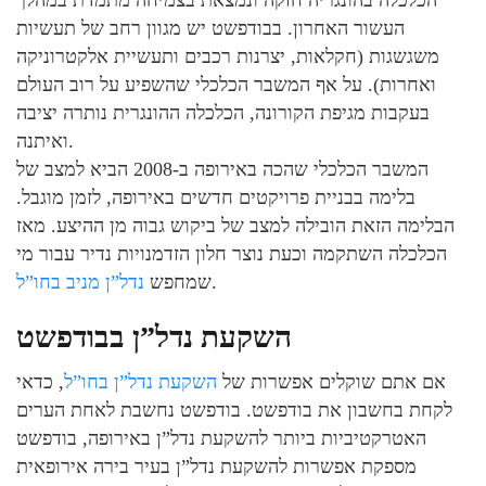
הכלכלה בהונגריה חזקה ונמצאת בצמיחה מתמדת במהלך
העשור האחרון. בבודפשט יש מגוון רחב של תעשיות
משגשגות (חקלאות, יצרנות רכבים ותעשיית אלקטרוניקה
ואחרות). על אף המשבר הכלכלי שהשפיע על רוב העולם
בעקבות מגיפת הקורונה, הכלכלה ההונגרית נותרה יציבה
ואיתנה.
המשבר הכלכלי שהכה באירופה ב-2008 הביא למצב של
בלימה בבניית פרויקטים חדשים באירופה, לזמן מוגבל.
הבלימה הזאת הובילה למצב של ביקוש גבוה מן ההיצע. מאז
הכלכלה השתקמה וכעת נוצר חלון הזדמנויות נדיר עבור מי
.
שמחפש
נדל”ן מניב בחו”ל
השקעת נדל”ן בבודפשט
אם אתם שוקלים אפשרות של
השקעת נדל”ן בחו”ל
, כדאי
לקחת בחשבון את בודפשט. בודפשט נחשבת לאחת הערים
האטרקטיביות ביותר להשקעת נדל”ן באירופה, בודפשט
מספקת אפשרות להשקעת נדל”ן בעיר בירה אירופאית