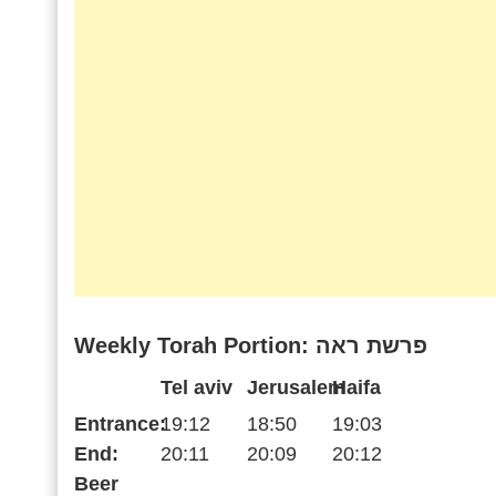
Weekly Torah Portion: פרשת ראה
Tel aviv
Jerusalem
Haifa
Entrance:
19:12
18:50
19:03
End:
20:11
20:09
20:12
Beer