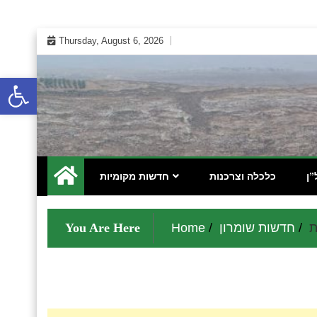
Skip
Thursday, August 6, 2026
to
content
Open toolbar
 אינטרנטי לתושבי השומרון בנימין גוש עציון והר חברון
מקומונט הישובים ביו"ש
”ן
כלכלה וצרכנות
חדשות מקומיות
ת
חדשות שומרון
Home
You Are Here