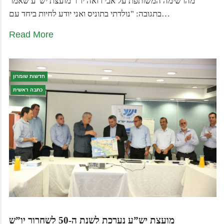
מהרשימה המשותפת על אבי רואה יו"ר מועצת יש"ע שאמר
בתגובה: "נולדתי בתוניס ואני יודע לחיות ביחד עם…
Read More
חדשות שומרון
כתבה ראשית
מועצת יש”ע נערכת לשנת ה-50 לשחרור יו”ש