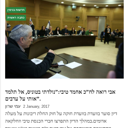
חדשות בנימין
כתבה ראשית
אבי רואה לח”כ אחמד טיבי:”נולדתי בטוניס, אל תלמד
אותי על ערבים”.
עמי שרון
2 January, 2017
דיון סוער בוועדת בוועדת חוקה על חוק החלת ריבונות על מעלה
אדומים.במהלך הדיון התפרצו חברי הכנסת טיבי וזחלקאה