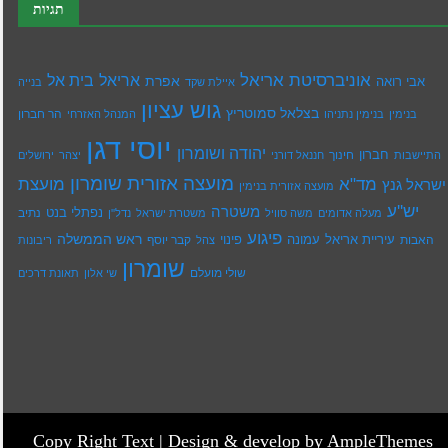
תגיות
אוניברסיטת אריאל
בית אל
אריאל
אפרת
אבי רואה
איילת שקד
בנייה
גוש עציון
בצלאל סמוטריץ
הר חברון
בנימין
בנימין נתניהו
המנהל האזרחי
יוסי דגן
יהודה ושומרון
חברון
חינוך
התיישבות
חננאל דורני
יצהר
ירושלים
מועצה אזורית שומרון
מד"א
מועצת
ישראל גנץ
מועצה אזורית בנימין
יש''ע
משטרה
נפתלי בנט
נתיב
מעלה אדומים
משה סוויל
משטרת ישראל
נדל''ן
פיגוע
ראש הממשלה
עיריית אריאל
האבות
עמונה
פינוי
קבר יוסף
צהל
ריבונות
שומרון
שולי מועלם
שי אלון
תאונת דרכים
Copy Right Text |
Design & develop by AmpleThemes